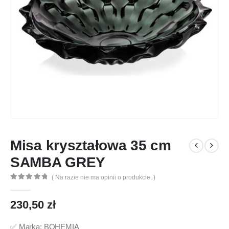
Misa kryształowa 35 cm
SAMBA GREY
( Na razie nie ma opinii o produkcie. )
0
out of 5
230,50
zł
✅ Marka: BOHEMIA