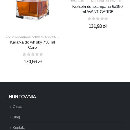
AVANT-GARDE
,
KIELISZKI
,
KIELISZKI DO SZAMPANA
Kieliszki do szampana 6x180
ml AVANT-GARDE
0
out of 5
131,93
zł
CARO
,
DLA NIEGO
,
KARAFKI
,
KARAFKI DO WHISKY
,
KROSNO GLASS
,
PREZENTY
,
PRODUCEN
Karafka do whisky 750 ml
Caro
0
out of 5
170,56
zł
HURTOWNIA
O nas
Blog
Kontakt