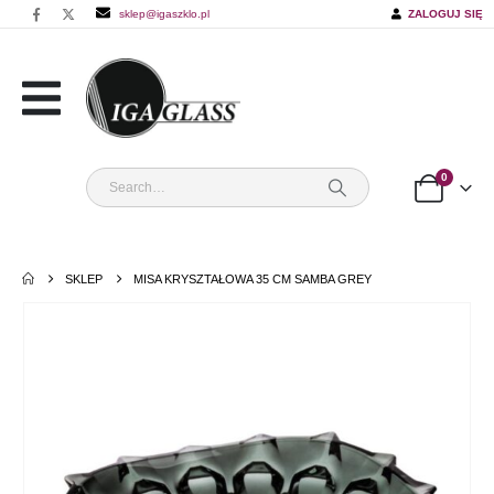
sklep@igaszklo.pl
ZALOGUJ SIĘ
0
SKLEP
MISA KRYSZTAŁOWA 35 CM SAMBA GREY