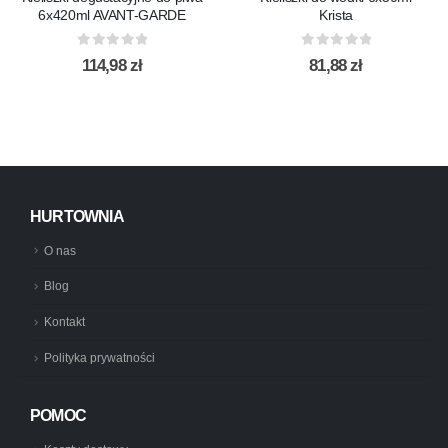
6x420ml AVANT-GARDE
Krista
0
out of 5
0
out of 5
114,98
zł
81,88
zł
HURTOWNIA
O nas
Blog
Kontakt
Polityka prywatności
POMOC