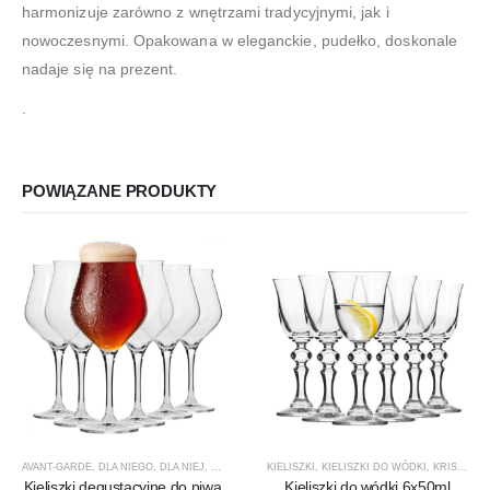
harmonizuje zarówno z wnętrzami tradycyjnymi, jak i
nowoczesnymi. Opakowana w eleganckie, pudełko, doskonale
nadaje się na prezent.
.
POWIĄZANE PRODUKTY
AVANT-GARDE
,
DLA NIEGO
,
DLA NIEJ
,
KIELISZKI
,
KIELISZKI DO PIWA
KIELISZKI
,
KIELISZKI DO WÓDKI
,
KROSNO GLASS
,
KRISTA
,
PREZE
,
KR
Kieliszki degustacyjne do piwa
Kieliszki do wódki 6x50ml