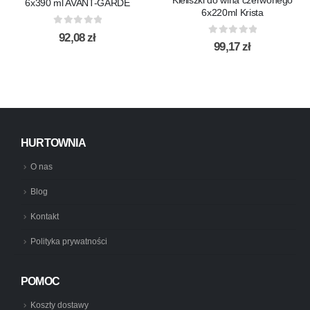
6x390 ml AVANT-GARDE
6x220ml Krista
0
out of 5
92,08
zł
0
out of 5
99,17
zł
HURTOWNIA
O nas
Blog
Kontakt
Polityka prywatności
POMOC
Koszty dostawy