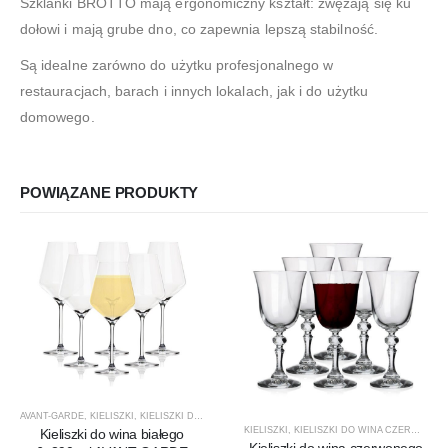
Szklanki BROTTO mają ergonomiczny kształt: zwężają się ku
dołowi i mają grube dno, co zapewnia lepszą stabilność.
Są idealne zarówno do użytku profesjonalnego w
restauracjach, barach i innych lokalach, jak i do użytku
domowego.
POWIĄZANE PRODUKTY
AVANT-GARDE
,
KIELISZKI
,
KIELISZKI DO WINA BIAŁEGO
,
KROSNO GLASS
,
PRODUCENCI
,
PRO
KIELISZKI
,
KIELISZKI DO WINA CZERWONEGO
Kieliszki do wina białego
Kieliszki do wina czerwonego