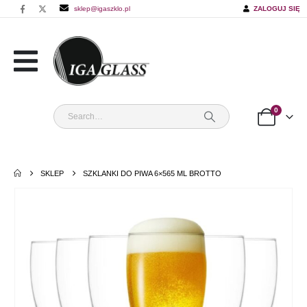
sklep@igaszklo.pl
ZALOGUJ SIĘ
0
SKLEP
SZKLANKI DO PIWA 6×565 ML BROTTO