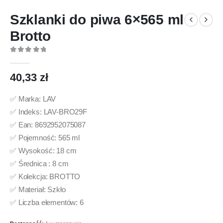
Szklanki do piwa 6×565 ml
Brotto
0
out of 5
40,33
zł
✅ Marka: LAV
✅ Indeks: LAV-BRO29F
✅ Ean: 8692952075087
✅ Pojemność: 565 ml
✅ Wysokość: 18 cm
✅ Średnica : 8 cm
✅ Kolekcja: BROTTO
✅ Materiał: Szkło
✅ Liczba elementów: 6