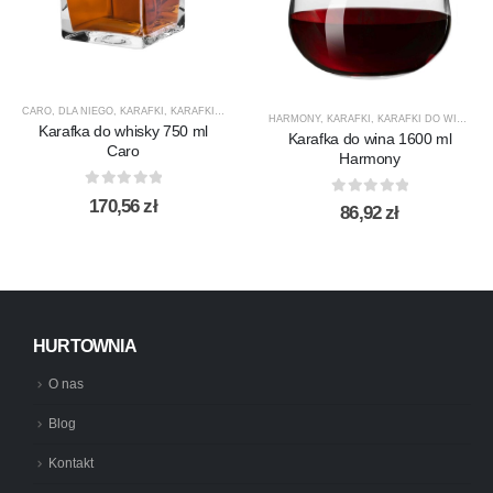
CARO
,
DLA NIEGO
,
KARAFKI
,
KARAFKI DO WHISKY
,
KROSNO GLASS
,
PREZENTY
,
PRODUCEN
HARMONY
,
KARAFKI
,
KARAFKI DO WINA
,
KA
Karafka do whisky 750 ml
Karafka do wina 1600 ml
Caro
Harmony
0
out of 5
170,56
zł
0
out of 5
86,92
zł
HURTOWNIA
O nas
Blog
Kontakt