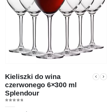
Kieliszki do wina
czerwonego 6×300 ml
Splendour
0
out of 5