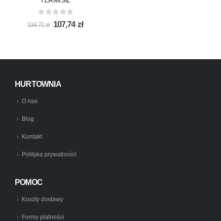
0
out of 5
Pierwotna
Aktualna
107,74
zł
134,71
zł
cena
cena
wynosiła:
wynosi:
134,71 zł.
107,74 zł.
HURTOWNIA
O nas
Blog
Kontakt
Polityka prywatności
POMOC
Koszty dostawy
Formy płatności