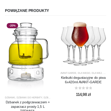
POWIĄZANE PRODUKTY
-20%
AVANT-GARDE
,
DLA NIEGO
,
DLA NIEJ
,
KIELIS
Kieliszki degustacyjne do piwa
6x420ml AVANT-GARDE
0
out of 5
114,98
zł
DZBANKI
,
DZBANKI DO HERBATY
,
DZBANKI DO KAWY
,
PRODUCENCI
,
PRODUKTY
,
PROMOCJ
Dzbanek z podgrzewaczem +
zaparzacz prosty 1,5 L
TERMISIL