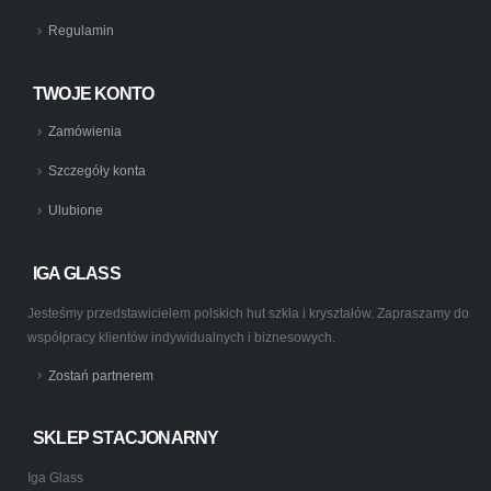
Regulamin
TWOJE KONTO
Zamówienia
Szczegóły konta
Ulubione
IGA GLASS
Jesteśmy przedstawicielem polskich hut szkła i kryształów. Zapraszamy do
współpracy klientów indywidualnych i biznesowych.
Zostań partnerem
SKLEP STACJONARNY
Iga Glass