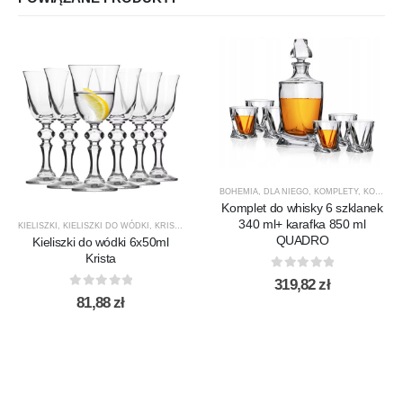
BOHEMIA
,
DLA NIEGO
,
KOMPLETY
,
KOMPLETY DO WHISKY
Komplet do whisky 6 szklanek
340 ml+ karafka 850 ml
KIELISZKI
,
KIELISZKI DO WÓDKI
,
KRISTA
,
KROSNO GLASS
,
PRODUCENCI
,
PRODUKTY
QUADRO
Kieliszki do wódki 6x50ml
Krista
0
out of 5
319,82
zł
0
out of 5
81,88
zł