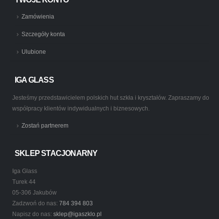
Zamówienia
Szczegóły konta
Ulubione
IGA GLASS
Jesteśmy przedstawicielem polskich hut szkła i kryształów. Zapraszamy do
współpracy klientów indywidualnych i biznesowych.
Zostań partnerem
SKLEP STACJONARNY
Iga Glass
Turek 44
05-306 Jakubów
Zadzwoń do nas:
784 394 803
Napisz do nas:
sklep@igaszklo.pl