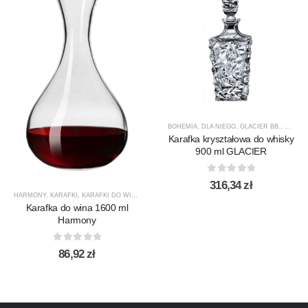
BOHEMIA
,
DLA NIEGO
,
GLACIER BB.
,
KARAF
Karafka kryształowa do whisky
900 ml GLACIER
0
out of 5
316,34
zł
HARMONY
,
KARAFKI
,
KARAFKI DO WINA
,
KARAFKI DO WODY
,
KROSNO GLASS
,
PRODUCENCI
Karafka do wina 1600 ml
Harmony
0
out of 5
86,92
zł