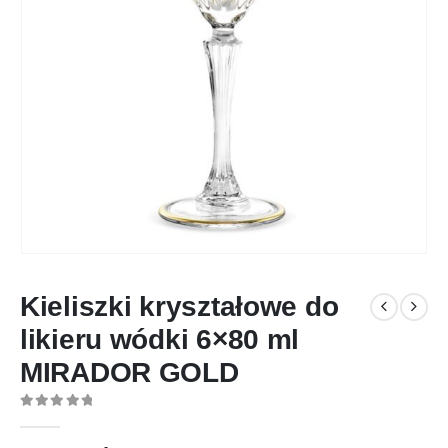
Kieliszki kryształowe do
likieru wódki 6×80 ml
MIRADOR GOLD
0
out of 5