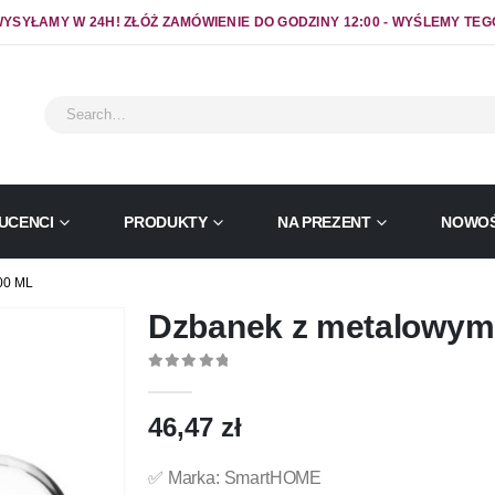
YSYŁAMY W 24H! ZŁÓŻ ZAMÓWIENIE DO GODZINY 12:00 - WYŚLEMY TEG
UCENCI
PRODUKTY
NA PREZENT
NOWOŚ
00 ML
Dzbanek z metalowym
0
out of 5
46,47
zł
✅ Marka: SmartHOME