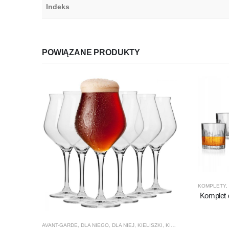
Indeks
POWIĄZANE PRODUKTY
KOMPLETY
,
Komplet 
AVANT-GARDE
,
DLA NIEGO
,
DLA NIEJ
,
KIELISZKI
,
KIELISZKI DO PIWA
,
KRO