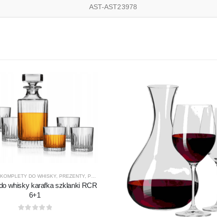
AST-AST23978
KOMPLETY DO WHISKY
,
PREZENTY
,
PRODUCENCI
,
PRODUKTY
,
RCR
do whisky karafka szklanki RCR
6+1
SNO GLASS
,
PREZENTY
,
PRODUCENCI
,
PRODUKTY
0
out of 5