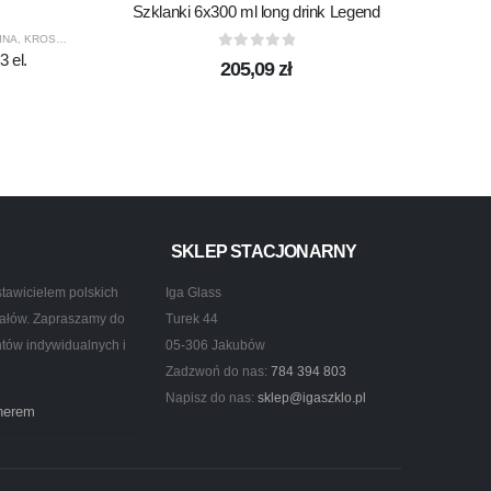
Szklanki 6x300 ml long drink Legend
INA
,
KROSNO GLASS
,
PREZENTY
,
PRODUCENCI
,
PRODUKTY
 el.
0
out of 5
205,09
zł
SKLEP STACJONARNY
tawicielem polskich
Iga Glass
ztałów. Zapraszamy do
Turek 44
ntów indywidualnych i
05-306 Jakubów
Zadzwoń do nas:
784 394 803
Napisz do nas:
sklep@igaszklo.pl
tnerem