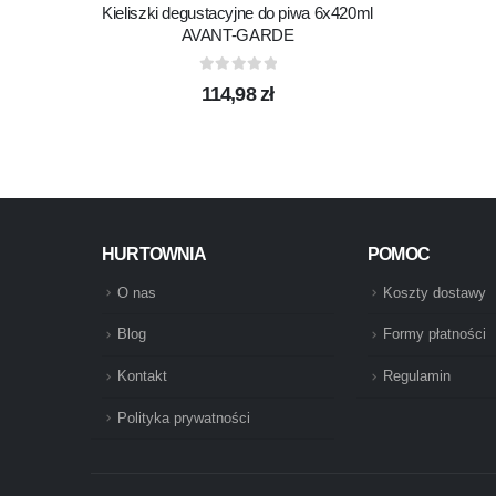
Kieliszki degustacyjne do piwa 6x420ml
AVANT-GARDE
0
out of 5
114,98
zł
HURTOWNIA
POMOC
O nas
Koszty dostawy
Blog
Formy płatności
Kontakt
Regulamin
Polityka prywatności