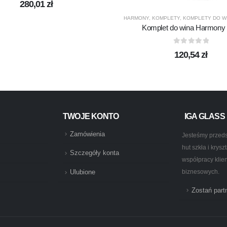
280,01
zł
HARMONY
,
KOMPLETY
,
KOMPLETY DO W
Komplet do wina Harmony 3
0
out of 5
120,54
zł
TWOJE KONTO
IGA GLASS
Zamówienia
Jesteśmy przeds
hut szkła i krys
Szczegóły konta
współpracy klie
biznesowych.
Ulubione
Zostań par