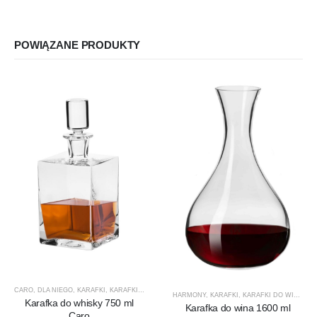
POWIĄZANE PRODUKTY
CARO
,
DLA NIEGO
,
KARAFKI
,
KARAFKI DO WHISKY
,
KROSNO GLASS
,
PREZENTY
,
PRODUCEN
HARMONY
,
KARAFKI
,
KARAFKI DO WINA
,
KA
Karafka do whisky 750 ml
Karafka do wina 1600 ml
Caro