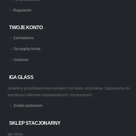
Regulamin
TWOJE KONTO
Zamówienia
Szczegóły konta
Ulubione
IGA GLASS
Jesteśmy przedstawicielem polskich hut szkła i kryształów. Zapraszamy do
współpracy klientów indywidualnych i biznesowych.
Zostań partnerem
SKLEP STACJONARNY
Iga Glass