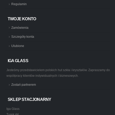
Regulamin
TWOJE KONTO
Zamówienia
Szczegóły konta
Ulubione
IGA GLASS
Jesteśmy przedstawicielem polskich hut szkła i kryształów. Zapraszamy do
współpracy klientów indywidualnych i biznesowych.
Zostań partnerem
SKLEP STACJONARNY
Iga Glass
Turek 44