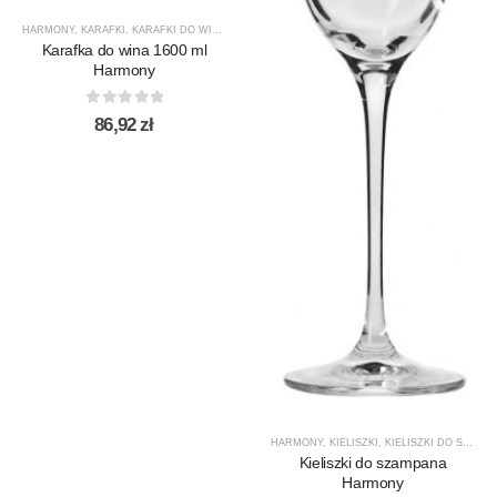
HARMONY
,
KARAFKI
,
KARAFKI DO WINA
,
KARAFKI DO WODY
,
KROSNO GLASS
,
PRODUCENCI
Karafka do wina 1600 ml
Harmony
0
out of 5
86,92
zł
HARMONY
,
KIELISZKI
,
KIELISZKI DO SZAMPANA
Kieliszki do szampana
Harmony