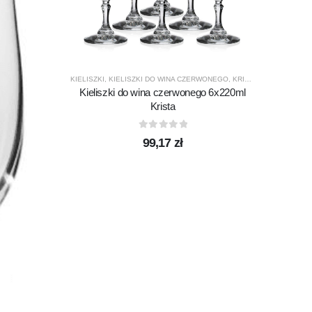
KIELISZKI
,
KIELISZKI DO WINA CZERWONEGO
,
KRISTA
,
KROSNO GLA
Kieliszki do wina czerwonego 6x220ml
CHILL
,
K
Krista
Szkla
0
out of 5
99,17
zł