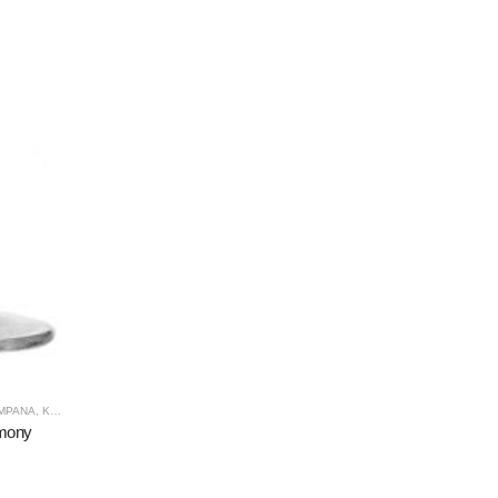
AMPANA
,
KROSNO GLASS
,
PRODUCENCI
,
PRODUKTY
rmony