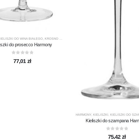
IELISZKI DO WINA BIAŁEGO
,
KROSNO GLASS
,
PRODUCENCI
,
PRODUKTY
liszki do prosecco Harmony
0
out of 5
77,01
zł
HARMONY
,
KIELISZKI
,
KIELISZKI DO SZ
Kieliszki do szampana Ha
0
out of 5
75,42
zł