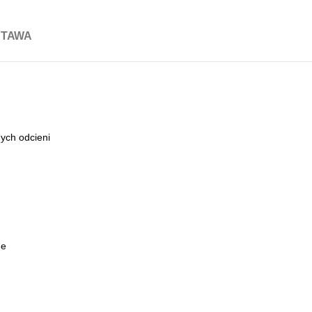
STAWA
ych odcieni
ne