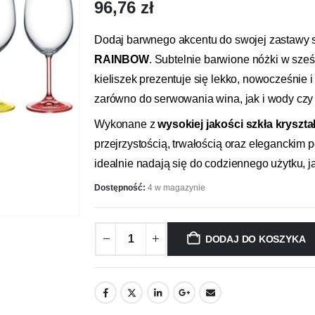
96,76
zł
Dodaj barwnego akcentu do swojej zastawy 
RAINBOW
. Subtelnie barwione nóżki w sze
kieliszek prezentuje się lekko, nowocześnie 
zarówno do serwowania wina, jak i wody czy
Wykonane z
wysokiej jakości szkła kryszt
przejrzystością, trwałością oraz eleganckim 
idealnie nadają się do codziennego użytku, j
Dostępność:
4 w magazynie
DODAJ DO KOSZYKA