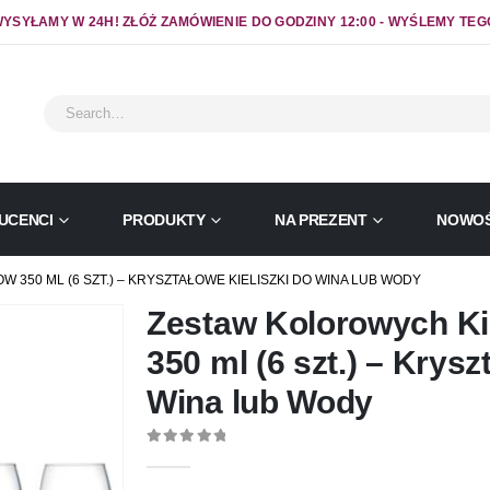
YSYŁAMY W 24H! ZŁÓŻ ZAMÓWIENIE DO GODZINY 12:00 - WYŚLEMY TEG
UCENCI
PRODUKTY
NA PREZENT
NOWOŚ
350 ML (6 SZT.) – KRYSZTAŁOWE KIELISZKI DO WINA LUB WODY
Zestaw Kolorowych K
350 ml (6 szt.) – Krysz
Wina lub Wody
0
out of 5