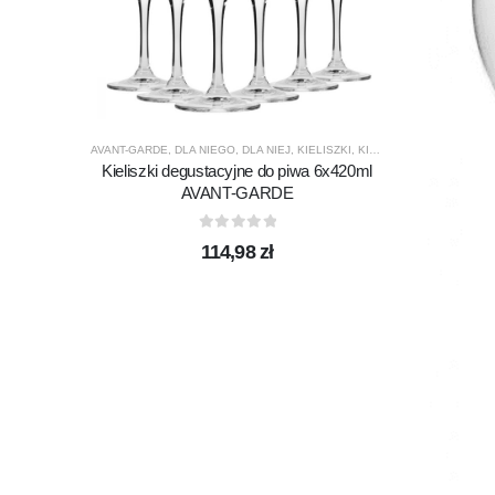
AVANT-GARDE
,
DLA NIEGO
,
DLA NIEJ
,
KIELISZKI
,
KIELISZKI DO PIWA
,
KRO
Kieliszki degustacyjne do piwa 6x420ml
AVANT-GARDE
0
out of 5
114,98
zł