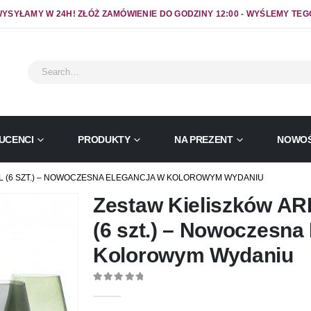
YSYŁAMY W 24H! ZŁÓŻ ZAMÓWIENIE DO GODZINY 12:00 - WYŚLEMY TEG
UCENCI
PRODUKTY
NA PREZENT
NOWOŚ
L (6 SZT.) – NOWOCZESNA ELEGANCJA W KOLOROWYM WYDANIU
Zestaw Kieliszków A
(6 szt.) – Nowoczesna
Kolorowym Wydaniu
0
out of 5