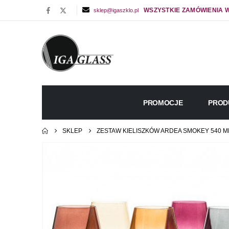
WSZYSTKIE ZAMÓWIENIA W
sklep@igaszklo.pl
PROMOCJE
PROD
SKLEP
ZESTAW KIELISZKÓW ARDEA SMOKEY 540 M