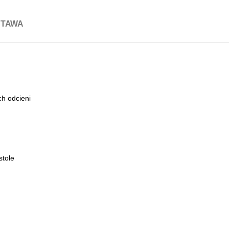
STAWA
ch odcieni
stole