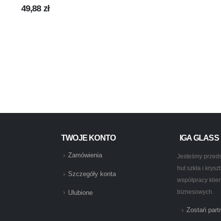
0
out of 5
49,88
zł
DUKTY
,
PROMOCJE
,
TERMISIL
TWOJE KONTO
IGA GLASS
Zamówienia
Jesteśmy przeds
hut szkła i krys
Szczegóły konta
współpracy klie
biznesowych.
Ulubione
Zostań par