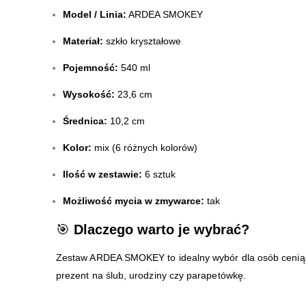
Model / Linia:
ARDEA SMOKEY
Materiał:
szkło kryształowe
Pojemność:
540 ml
Wysokość:
23,6 cm
Średnica:
10,2 cm
Kolor:
mix (6 różnych kolorów)
Ilość w zestawie:
6 sztuk
Możliwość mycia w zmywarce:
tak
🎯
Dlaczego warto je wybrać?
Zestaw ARDEA SMOKEY to idealny wybór dla osób ceniącyc
prezent na ślub, urodziny czy parapetówkę.