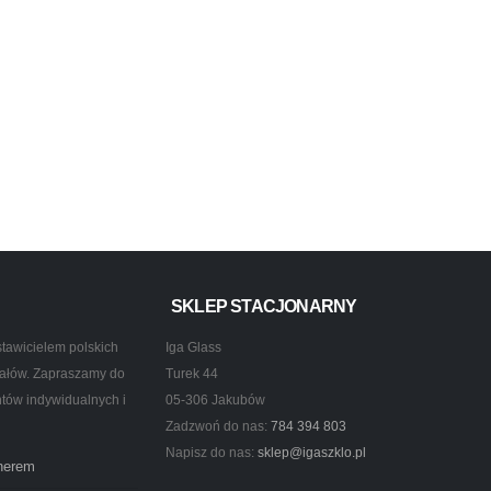
SKLEP STACJONARNY
tawicielem polskich
Iga Glass
ztałów. Zapraszamy do
Turek 44
ntów indywidualnych i
05-306 Jakubów
Zadzwoń do nas:
784 394 803
Napisz do nas:
sklep@igaszklo.pl
tnerem