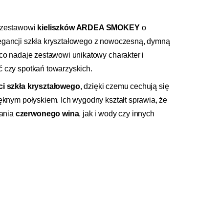
i zestawowi
kieliszków ARDEA SMOKEY
o
legancji szkła kryształowego z nowoczesną, dymną
 co nadaje zestawowi unikatowy charakter i
ć czy spotkań towarzyskich.
ci szkła kryształowego
, dzięki czemu cechują się
ięknym połyskiem. Ich wygodny kształt sprawia, że
wania
czerwonego wina
, jak i wody czy innych