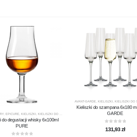
AVANT-GARDE
,
KIELISZKI
,
KIELISZKI DO
Kieliszki do szampana 6x180 
GARDE
RY
,
EPICURE
,
KIELISZKI
,
KIELISZKI DO WHISKY
,
KROSNO GLASS
,
PRODUCENCI
,
PRODUK
ki do degustacji whisky 6x100ml
PURE
0
out of 5
131,93
zł