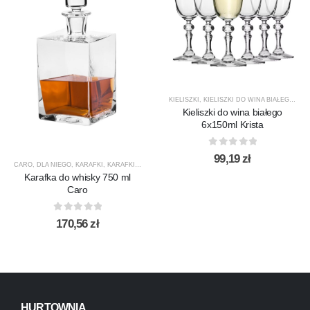
KIELISZKI
,
KIELISZKI DO WINA BIAŁEGO
,
KRI
Kieliszki do wina białego
6x150ml Krista
0
out of 5
99,19
zł
CARO
,
DLA NIEGO
,
KARAFKI
,
KARAFKI DO WHISKY
,
KROSNO GLASS
,
PREZENTY
,
PRODUCEN
Karafka do whisky 750 ml
Caro
0
out of 5
170,56
zł
HURTOWNIA