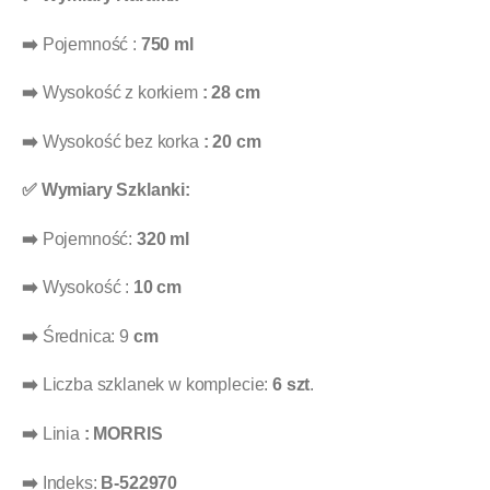
➡️
Pojemność :
750 ml
➡️
Wysokość z korkiem
: 28 cm
➡️
Wysokość bez korka
: 20 cm
✅ Wymiary Szklanki:
➡️
Pojemność:
320
ml
➡️
Wysokość :
10 cm
➡️
Średnica: 9
cm
➡️
Liczba szklanek w komplecie:
6 szt
.
➡️
Linia
: MORRIS
➡️
Indeks:
B-522970