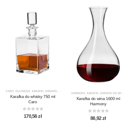
CARO
,
DLA NIEGO
,
KARAFKI
,
KARAFKI DO WHISKY
,
KROSNO GLASS
,
PREZENTY
,
PRODUCEN
HARMONY
,
KARAFKI
,
KARAFKI DO WINA
,
KA
Karafka do whisky 750 ml
Karafka do wina 1600 ml
Caro
Harmony
0
out of 5
170,56
zł
0
out of 5
86,92
zł