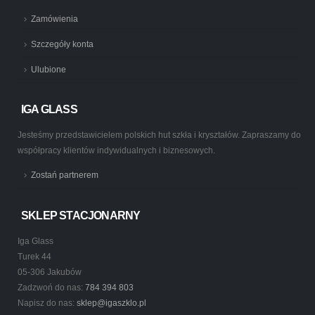
Zamówienia
Szczegóły konta
Ulubione
IGA GLASS
Jesteśmy przedstawicielem polskich hut szkła i kryształów. Zapraszamy do
współpracy klientów indywidualnych i biznesowych.
Zostań partnerem
SKLEP STACJONARNY
Iga Glass
Turek 44
05-306 Jakubów
Zadzwoń do nas:
784 394 803
Napisz do nas:
sklep@igaszklo.pl