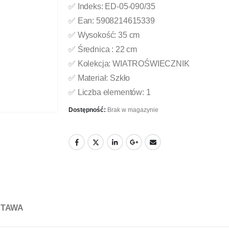
✅ Indeks: ED-05-090/35
✅ Ean: 5908214615339
✅ Wysokość: 35 cm
✅ Średnica : 22 cm
✅ Kolekcja: WIATROŚWIECZNIK
✅ Materiał: Szkło
✅ Liczba elementów: 1
Dostępność:
Brak w magazynie
STAWA