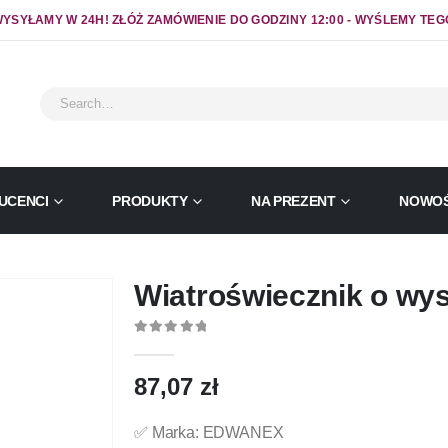
YSYŁAMY W 24H! ZŁÓŻ ZAMÓWIENIE DO GODZINY 12:00 - WYŚLEMY TEG
UCENCI
PRODUKTY
NA PREZENT
NOWOŚ
Wiatroświecznik o wy
0
out of 5
87,07
zł
✅ Marka: EDWANEX