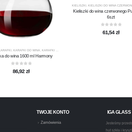
KIELISZKI
,
KIELISZKI DO WINA CZERWO
Kieliszki do wina czerwonego P
6szt
0
out of 5
61,54
zł
DUKTY
,
PROMOCJE
,
TERMISIL
KARAFKI
,
KARAFKI DO WINA
,
KARAFKI DO WODY
,
KROSNO GLASS
,
PRODUCENCI
,
PRODUK
ka do wina 1600 ml Harmony
0
out of 5
86,92
zł
TWOJE KONTO
IGA GLASS
Zamówienia
Jesteśmy przeds
hut szkła i krys