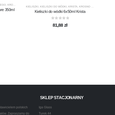
NEGO
,
KROSNO GLASS
,
PRODUCENCI
,
PRODUKTY
,
PURE
KIELISZKI
,
KIELISZKI DO WÓDKI
,
KRISTA
,
KROSNO GLASS
,
PRODUCE
ure 350ml
Kieliszki do wódki 6x50ml Krista
0
out of 5
81,88
zł
TY
SKLEP STACJONARNY
tawicielem polskich
Iga Glass
ztałów. Zapraszamy do
Turek 44