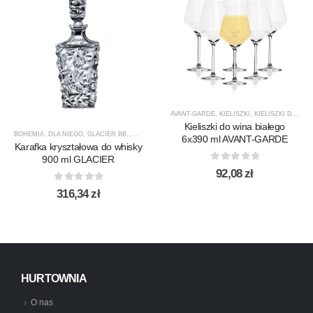
AVANT-GARDE
,
KIELISZKI
,
KIELISZKI DO WINA BIAŁEGO
Kieliszki do wina białego
BOHEMIA
,
DLA NIEGO
,
GLACIER BB.
,
KARAFKI
,
KARAFKI DO WHISKY
,
PREZENTY
,
PRODUCEN
6x390 ml AVANT-GARDE
Karafka kryształowa do whisky
900 ml GLACIER
0
out of 5
92,08
zł
0
out of 5
316,34
zł
HURTOWNIA
O nas