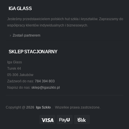
IGA GLASS
Jesteśmy przedstawicielem polskich hut szkła i kryształów. Zapraszamy do
współpracy klientów indywidualnych i biznesowych.
Zostań partnerem
SKLEP STACJONARNY
Iga Glass
Turek 44
05-306 Jakubów
Zadzwoń do nas:
784 394 803
Napisz do nas:
sklep@igaszklo.pl
Copyright @
2026
Iga Szkło
. Wszelkie prawa zastrzeżone.