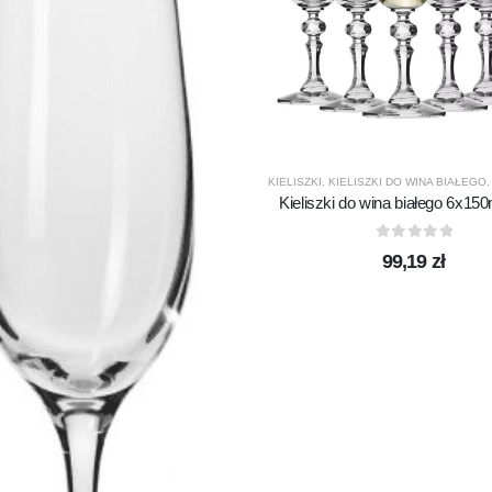
KIELISZKI
,
KIELISZKI DO WINA BIAŁEGO
Kieliszki do wina białego 6x150
0
out of 5
99,19
zł
ASS
,
PRODUCENCI
,
PRODUKTY