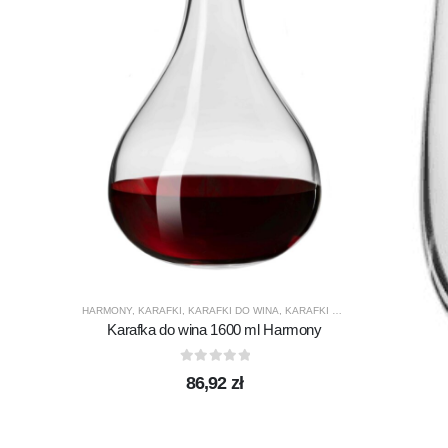
HARMONY
,
KARAFKI
,
KARAFKI DO WINA
,
KARAFKI DO WODY
,
KROSNO GL
Karafka do wina 1600 ml Harmony
0
out of 5
86,92
zł