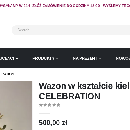
YSYŁAMY W 24H! ZŁÓŻ ZAMÓWIENIE DO GODZINY 12:00 - WYŚLEMY TEG
UCENCI
PRODUKTY
NA PREZENT
NOWOŚ
BRATION
Wazon w kształcie kie
CELEBRATION
0
out of 5
500,00
zł