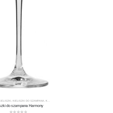
KIELISZKI
,
KIELISZKI DO SZAMPANA
,
KROSNO GLASS
,
PRODUCENCI
,
PRODUKTY
iszki do szampana Harmony