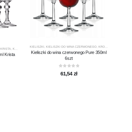
BOHEMI
Komp
KIELISZKI
,
KIELISZKI DO WINA CZERWONEGO
,
KROSNO GLASS
,
PRO
,
KRISTA
,
KROSNO GLASS
,
PRODUCENCI
,
PRODUKTY
Kieliszki do wina czerwonego Pure 350ml
ml Krista
6szt
0
out of 5
61,54
zł