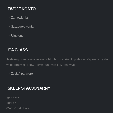
TWOJE KONTO
Zamówienia
Szczegóły konta
Ulubione
IGA GLASS
Jesteśmy przedstawicielem polskich hut szkła i kryształów. Zapraszamy do
współpracy klientów indywidualnych i biznesowych.
Zostań partnerem
SKLEP STACJONARNY
Iga Glass
Turek 44
05-306 Jakubów