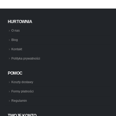
134,71 zł.
107,74 zł.
HURTOWNIA
O nas
Blog
Kontakt
Polityka prywatności
POMOC
Koszty dostawy
Formy płatności
Regulamin
TWOJE KONTO