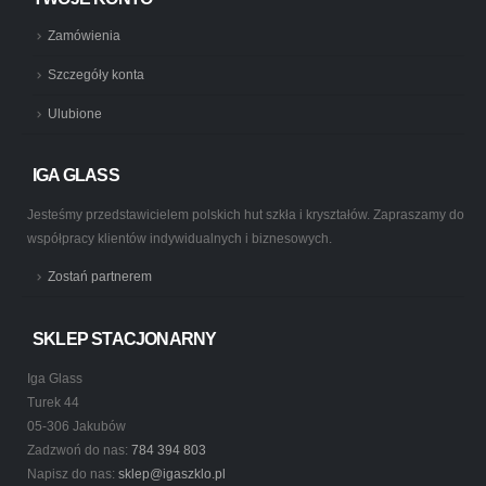
Zamówienia
Szczegóły konta
Ulubione
IGA GLASS
Jesteśmy przedstawicielem polskich hut szkła i kryształów. Zapraszamy do
współpracy klientów indywidualnych i biznesowych.
Zostań partnerem
SKLEP STACJONARNY
Iga Glass
Turek 44
05-306 Jakubów
Zadzwoń do nas:
784 394 803
Napisz do nas:
sklep@igaszklo.pl