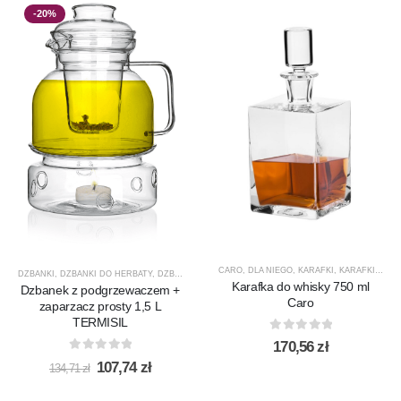
-20%
CARO
,
DLA NIEGO
,
KARAFKI
,
KARAFKI DO WHISKY
DZBANKI
,
DZBANKI DO HERBATY
,
DZBANKI DO KAWY
,
PRODUCENCI
,
PRODUKTY
,
PROMOCJ
Karafka do whisky 750 ml
Dzbanek z podgrzewaczem +
Caro
zaparzacz prosty 1,5 L
TERMISIL
0
out of 5
170,56
zł
0
out of 5
Pierwotna
Aktualna
107,74
zł
134,71
zł
cena
cena
wynosiła:
wynosi: