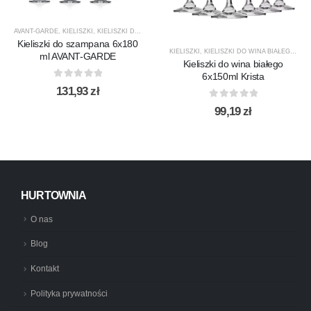
AVANT-GARDE
,
KIELISZKI
,
KIELISZKI DO SZAMPANA
,
KROSNO GLASS
,
PRODUCENCI
,
PRODUK
Kieliszki do szampana 6x180
KIELISZKI
,
KIELISZKI DO WINA BIAŁEGO
,
KRI
ml AVANT-GARDE
Kieliszki do wina białego
6x150ml Krista
0
out of 5
131,93
zł
0
out of 5
99,19
zł
HURTOWNIA
O nas
Blog
Kontakt
Polityka prywatności