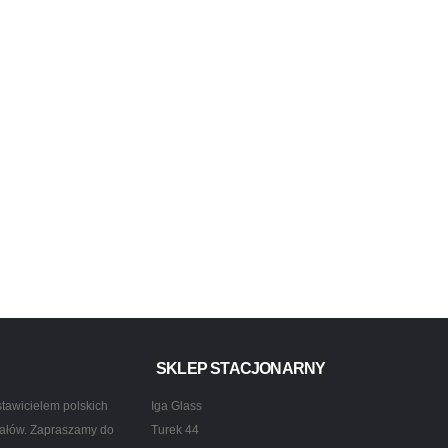
SKLEP STACJONARNY
tawicielem polskich
Iga Glass
ztałów. Zapraszamy do
Turek 44