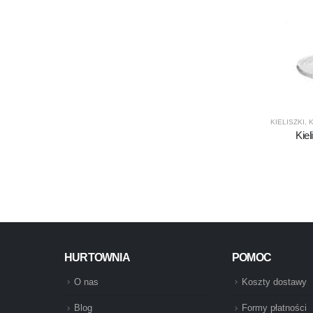
KIELISZKI
,
K
Kie
HURTOWNIA
POMOC
O nas
Koszty dostawy
Blog
Formy płatności