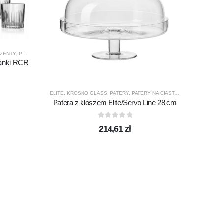
ZENTY
,
PRODUCENCI
,
PRODUKTY
,
RCR
lanki RCR
CHILL
,
K
ELITE
,
KROSNO GLASS
,
PATERY
,
PATERY NA CIASTA
,
PATERY Z PRZ
Szkla
Patera z kloszem Elite/Servo Line 28 cm
0
out of 5
214,61
zł