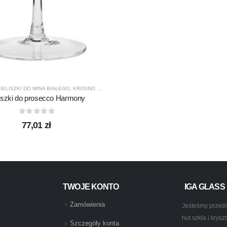
IELISZKI DO WINA BIAŁEGO
,
KROSNO GLASS
,
PRODUCENCI
,
PRODUKTY
liszki do prosecco Harmony
0
out of 5
77,01
zł
TWOJE KONTO
IGA GLASS
Zamówienia
Jesteśmy przeds
hut szkła i krys
Szczegóły konta