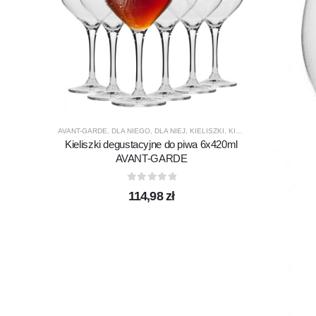
AVANT-GARDE
,
DLA NIEGO
,
DLA NIEJ
,
KIELISZKI
,
KIELISZKI DO PIWA
,
KRO
Kieliszki degustacyjne do piwa 6x420ml
AVANT-GARDE
0
out of 5
114,98
zł