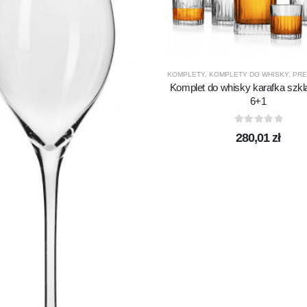
KOMPLETY
,
KOMPLETY DO WHISKY
,
PRE
Komplet do whisky karafka szk
6+1
SNO GLASS
,
PREZENTY
,
PRODUCENCI
,
PRODUKTY
0
out of 5
280,01
zł