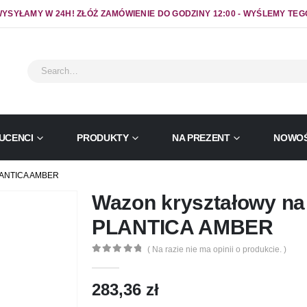
YSYŁAMY W 24H! ZŁÓŻ ZAMÓWIENIE DO GODZINY 12:00 - WYŚLEMY TEG
UCENCI
PRODUKTY
NA PREZENT
NOWOŚ
ANTICA AMBER
Wazon kryształowy na
PLANTICA AMBER
( Na razie nie ma opinii o produkcie. )
0
out of 5
283,36
zł