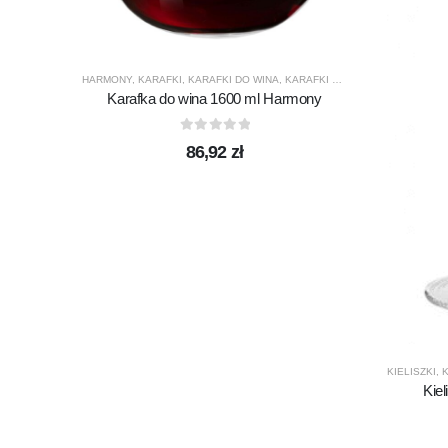
HARMONY
,
KARAFKI
,
KARAFKI DO WINA
,
KARAFKI DO WODY
,
KROSNO GL
Karafka do wina 1600 ml Harmony
0
out of 5
86,92
zł
KIELISZKI
,
K
Kie