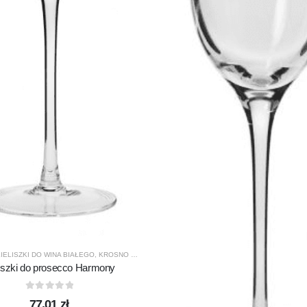
ASS
,
PRODUCENCI
,
PRODUKTY
IELISZKI DO WINA BIAŁEGO
,
KROSNO GLASS
,
PRODUCENCI
,
PRODUKTY
liszki do prosecco Harmony
0
out of 5
77,01
zł