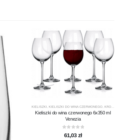
KIELISZKI
,
KIELISZKI DO WINA CZERWONEGO
,
KROSNO GLASS
,
PRO
Kieliszki do wina czerwonego 6x350 ml
KIELISZ
Venezia
Kieli
0
out of 5
61,03
zł