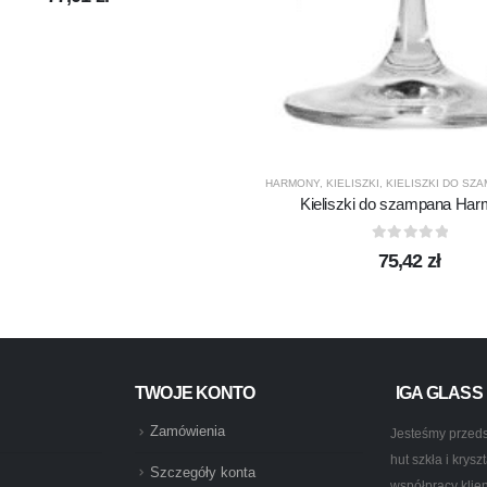
HARMONY
,
KIELISZKI
,
KIELISZKI DO SZ
Kieliszki do szampana Ha
0
out of 5
75,42
zł
TWOJE KONTO
IGA GLASS
Zamówienia
Jesteśmy przeds
hut szkła i krys
Szczegóły konta
współpracy klie