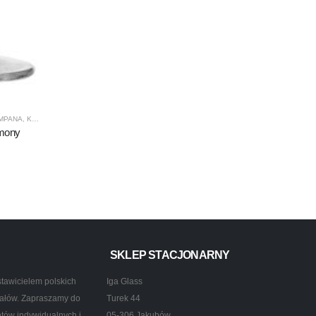
AMPANA
,
KROSNO GLASS
,
PRODUCENCI
,
PRODUKTY
rmony
SKLEP STACJONARNY
tawicielem polskich
Iga Glass
ztałów. Zapraszamy do
Turek 44
ntów indywidualnych i
05-306 Jakubów