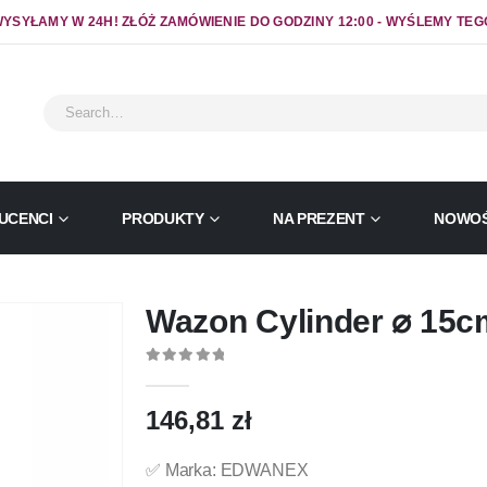
YSYŁAMY W 24H! ZŁÓŻ ZAMÓWIENIE DO GODZINY 12:00 - WYŚLEMY TEG
UCENCI
PRODUKTY
NA PREZENT
NOWOŚ
Wazon Cylinder ⌀ 15c
0
out of 5
146,81
zł
✅ Marka: EDWANEX