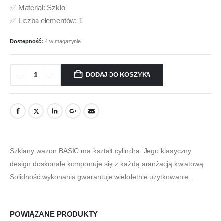
✅ Materiał: Szkło
✅ Liczba elementów: 1
Dostępność:
4 w magazynie
DODAJ DO KOSZYKA
Szklany wazon BASIC ma kształt cylindra. Jego klasyczny
design doskonale komponuje się z każdą aranżacją kwiatową.
Solidność wykonania gwarantuje wieloletnie użytkowanie.
POWIĄZANE PRODUKTY