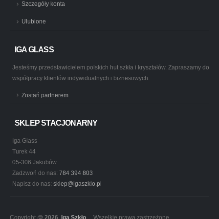
Szczegóły konta
Ulubione
IGA GLASS
Jesteśmy przedstawicielem polskich hut szkła i kryształów. Zapraszamy do
współpracy klientów indywidualnych i biznesowych.
Zostań partnerem
SKLEP STACJONARNY
Iga Glass
Turek 44
05-306 Jakubów
Zadzwoń do nas:
784 394 803
Napisz do nas:
sklep@igaszklo.pl
Copyright @
2026
Iga Szkło
. Wszelkie prawa zastrzeżone.