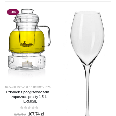
-20%
DZBANKI
,
DZBANKI DO HERBATY
,
DZBANKI DO KAWY
,
PRODUCENCI
,
PRODUKTY
,
PROMOCJ
Dzbanek z podgrzewaczem +
zaparzacz prosty 1,5 L
TERMISIL
0
out of 5
Pierwotna
Aktualna
107,74
zł
134,71
zł