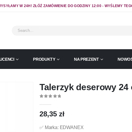
YSYŁAMY W 24H! ZŁÓŻ ZAMÓWIENIE DO GODZINY 12:00 - WYŚLEMY TEG
UCENCI
PRODUKTY
NA PREZENT
NOWOŚ
Talerzyk deserowy 24
0
out of 5
28,35
zł
✅ Marka: EDWANEX