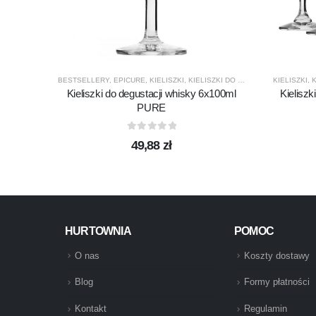
BESTSELLERY
,
EPICURE
,
KIELISZKI
,
KIELISZKI DO WHISKY
,
KROSNO GL
KIELISZKI
,
K
Kieliszki do degustacji whisky 6x100ml
Kieliszk
PURE
0
out of 5
49,88
zł
HURTOWNIA
POMOC
O nas
Koszty dostawy
Blog
Formy płatności
Kontakt
Regulamin