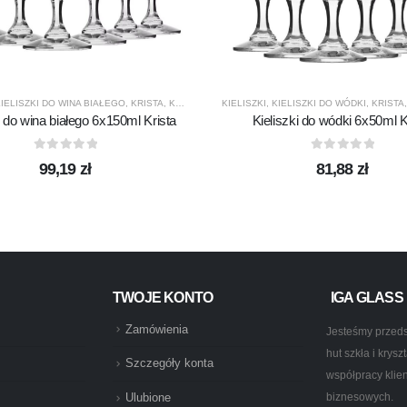
ASS
IELISZKI DO WINA BIAŁEGO
,
PRODUCENCI
,
PRODUKTY
,
KRISTA
,
PURE
,
KROSNO GLASS
KIELISZKI
,
PRODUCENCI
,
KIELISZKI DO WÓDKI
,
PRODUKTY
,
KRISTA
i do wina białego 6x150ml Krista
Kieliszki do wódki 6x50ml K
0
out of 5
0
out of 5
99,19
zł
81,88
zł
TWOJE KONTO
IGA GLASS
Zamówienia
Jesteśmy przeds
hut szkła i krys
Szczegóły konta
współpracy klie
biznesowych.
Ulubione