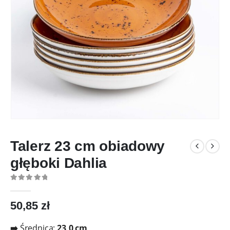
Talerz 23 cm obiadowy
głęboki Dahlia
0
out of 5
50,85
zł
➡️
Średnica:
23,0 cm