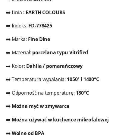
➡️
Linia
: EARTH COLOURS
➡️
Indeks:
FD-778425
➡️
Marka:
Fine Dine
➡️ Materiał:
porcelana typu Vitrified
➡️ Kolor:
Dahlia / pomarańczowy
➡️
Temperatura wypalania:
1050° i 1400°C
➡️
Odporność na temperaturę:
180°C
➡️ Można myć w zmywarce
➡️ Można używać w kuchence mikrofalowej
➡️ Wolne od BPA