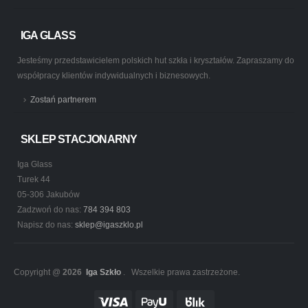
IGA GLASS
Jesteśmy przedstawicielem polskich hut szkła i kryształów. Zapraszamy do
współpracy klientów indywidualnych i biznesowych.
Zostań partnerem
SKLEP STACJONARNY
Iga Glass
Turek 44
05-306 Jakubów
Zadzwoń do nas:
784 394 803
Napisz do nas:
sklep@igaszklo.pl
Copyright @
2026
Iga Szkło
. Wszelkie prawa zastrzeżone.