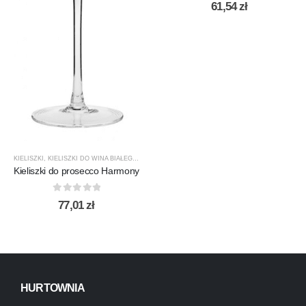
0
out of 5
61,54
zł
KIELISZKI
,
KIELISZKI DO WINA BIAŁEGO
,
KROSNO GLASS
,
PRODUCENCI
,
PRODUKTY
Kieliszki do prosecco Harmony
0
out of 5
77,01
zł
HURTOWNIA