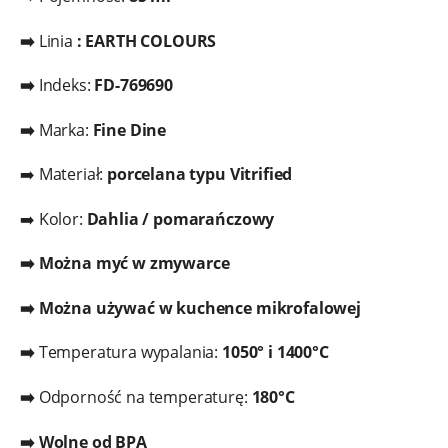
➡️
Linia
: EARTH COLOURS
➡️
Indeks:
FD-769690
➡️
Marka:
Fine Dine
➡️ Materiał:
porcelana typu Vitrified
➡️ Kolor:
Dahlia / pomarańczowy
➡️ Można myć w zmywarce
➡️ Można używać w kuchence mikrofalowej
➡️
Temperatura wypalania:
1050° i 1400°C
➡️
Odporność na temperaturę:
180°C
➡️ Wolne od BPA