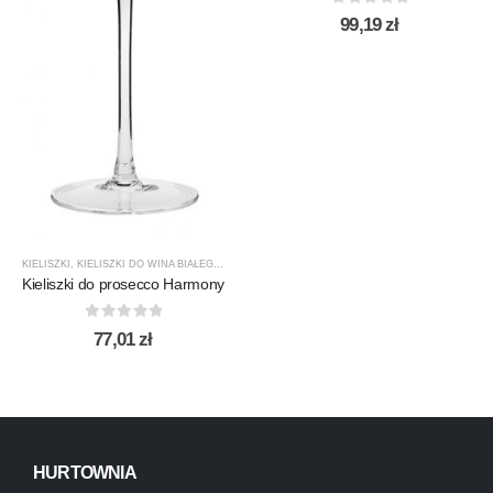
0
out of 5
99,19
zł
KIELISZKI
,
KIELISZKI DO WINA BIAŁEGO
,
KROSNO GLASS
,
PRODUCENCI
,
PRODUKTY
Kieliszki do prosecco Harmony
0
out of 5
77,01
zł
HURTOWNIA