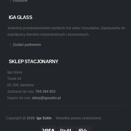
Ulubione
IGA GLASS
Jesteśmy przedstawicielem polskich hut szkła i kryształów. Zapraszamy do
współpracy klientów indywidualnych i biznesowych.
Zostań partnerem
SKLEP STACJONARNY
Iga Glass
Turek 44
05-306 Jakubów
Zadzwoń do nas:
784 394 803
Napisz do nas:
sklep@igaszklo.pl
Copyright @
2026
Iga Szkło
. Wszelkie prawa zastrzeżone.