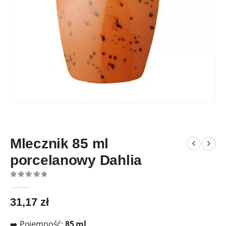
Mlecznik 85 ml
porcelanowy Dahlia
0
out of 5
31,17
zł
➡️ Pojemność:
85
ml