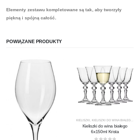
Elementy zestawu kompletowane są tak, aby tworzyły
piękną i spójną całość.
POWIĄZANE PRODUKTY
KIELISZKI
,
KIELISZKI DO WINA BIAŁEGO
,
KRI
Kieliszki do wina białego
6x150ml Krista