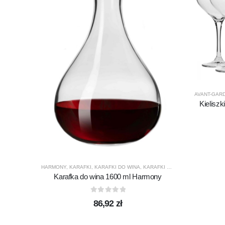
AVANT-GAR
Kielisz
HARMONY
,
KARAFKI
,
KARAFKI DO WINA
,
KARAFKI DO WODY
,
KROSNO GL
Karafka do wina 1600 ml Harmony
0
out of 5
86,92
zł