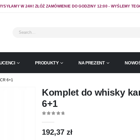
YSYŁAMY W 24H! ZŁÓŻ ZAMÓWIENIE DO GODZINY 12:00 - WYŚLEMY TEG
UCENCI
PRODUKTY
NA PREZENT
NOWOŚ
CR 6+1
Komplet do whisky ka
6+1
0
out of 5
192,37
zł