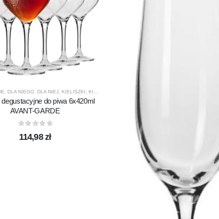
DE
,
DLA NIEGO
,
DLA NIEJ
,
KIELISZKI
,
KIELISZKI DO PIWA
,
KROSNO GLASS
,
PREZENTY
,
PR
ki degustacyjne do piwa 6x420ml
AVANT-GARDE
0
out of 5
114,98
zł
ASS
,
PRODUCENCI
,
PRODUKTY