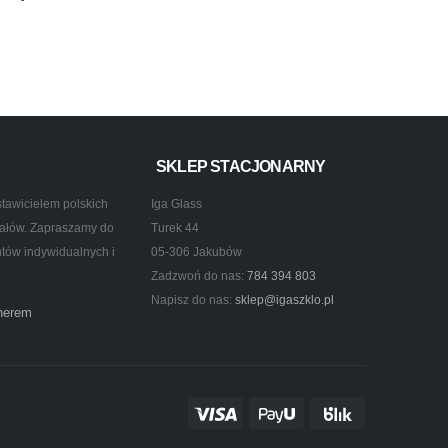
SKLEP STACJONARNY
tawicielem polskich
Iga Glass
ztałów. Zapraszamy do
Turek 44
ntów indywidualnych i
05-306 Jakubów
Zadzwoń do nas:
784 394 803
Napisz do nas:
sklep@igaszklo.pl
tnerem