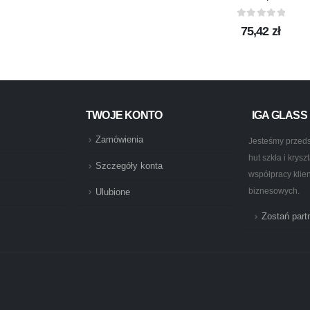
0
out of 5
75,42
zł
TWOJE KONTO
IGA GLASS
Zamówienia
Jesteśmy przeds
hut szkła i krys
Szczegóły konta
współpracy klie
biznesowych.
Ulubione
Zostań par