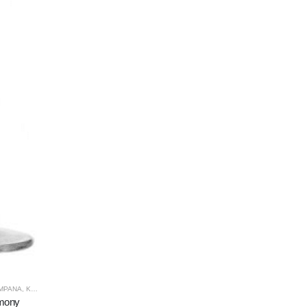
AMPANA
,
KROSNO GLASS
,
PRODUCENCI
,
PRODUKTY
rmony