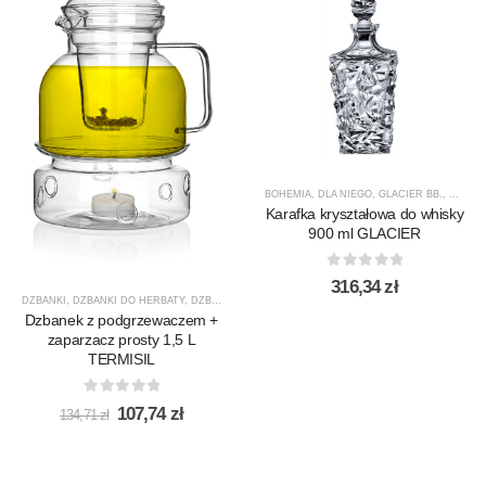
BOHEMIA
,
DLA NIEGO
,
GLACIER BB.
,
KARAF
Karafka kryształowa do whisky
900 ml GLACIER
0
out of 5
316,34
zł
DZBANKI
,
DZBANKI DO HERBATY
,
DZBANKI DO KAWY
,
PRODUCENCI
,
PRODUKTY
,
PROMOCJ
Dzbanek z podgrzewaczem +
zaparzacz prosty 1,5 L
TERMISIL
0
out of 5
Pierwotna
Aktualna
107,74
zł
134,71
zł
cena
cena
wynosiła:
wynosi:
134,71 zł.
107,74 zł.