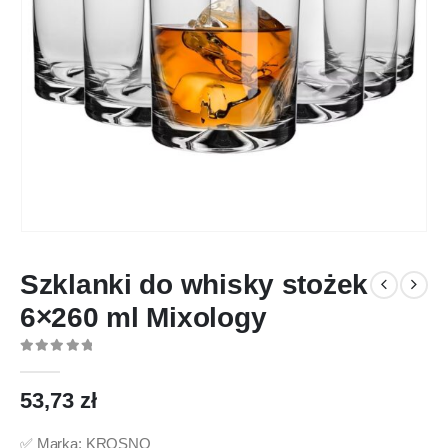
Szklanki do whisky stożek
6×260 ml Mixology
0
out of 5
53,73
zł
✅ Marka: KROSNO