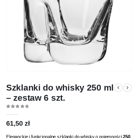
Szklanki do whisky 250 ml
– zestaw 6 szt.
0
out of 5
61,50
zł
Eleganckie i funkcjonalne szklanki do whisky o pojemności
250