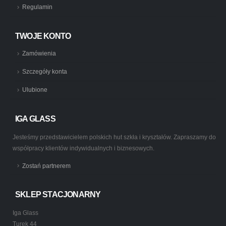
Regulamin
TWOJE KONTO
Zamówienia
Szczegóły konta
Ulubione
IGA GLASS
Jesteśmy przedstawicielem polskich hut szkła i kryształów. Zapraszamy do
współpracy klientów indywidualnych i biznesowych.
Zostań partnerem
SKLEP STACJONARNY
Iga Glass
Turek 44