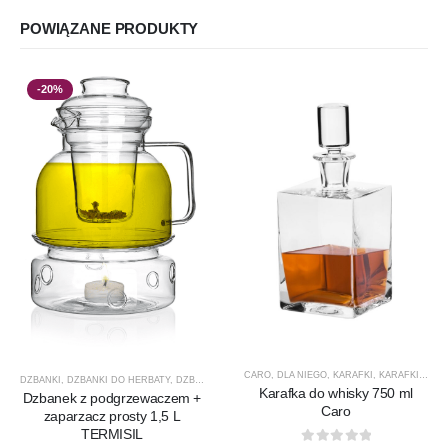
POWIĄZANE PRODUKTY
-20%
CARO
,
DLA NIEGO
,
KARAFKI
,
KARAFKI DO WHISKY
DZBANKI
,
DZBANKI DO HERBATY
,
DZBANKI DO KAWY
,
PRODUCENCI
,
PRODUKTY
,
PROMOCJ
Karafka do whisky 750 ml
Dzbanek z podgrzewaczem +
Caro
zaparzacz prosty 1,5 L
TERMISIL