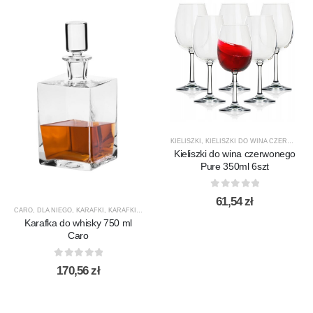
KIELISZKI
,
KIELISZKI DO WINA CZERWONEGO
Kieliszki do wina czerwonego
Pure 350ml 6szt
0
out of 5
61,54
zł
CARO
,
DLA NIEGO
,
KARAFKI
,
KARAFKI DO WHISKY
,
KROSNO GLASS
,
PREZENTY
,
PRODUCEN
Karafka do whisky 750 ml
Caro
0
out of 5
170,56
zł