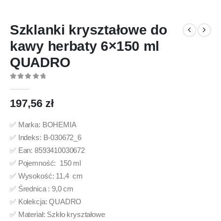
Szklanki kryształowe do
kawy herbaty 6×150 ml
QUADRO
0
out of 5
197,56
zł
✅ Marka: BOHEMIA
✅ Indeks: B-030672_6
✅ Ean: 8593410030672
✅ Pojemność: 150 ml
✅ Wysokość: 11,4 cm
✅ Średnica : 9,0 cm
✅ Kolekcja: QUADRO
✅ Materiał: Szkło kryształowe