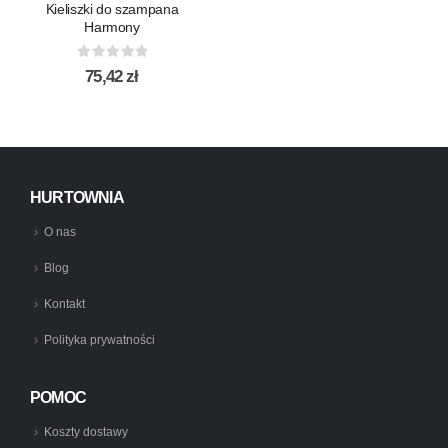
Kieliszki do szampana
Harmony
0
out of 5
75,42
zł
HURTOWNIA
O nas
Blog
Kontakt
Polityka prywatności
POMOC
Koszty dostawy