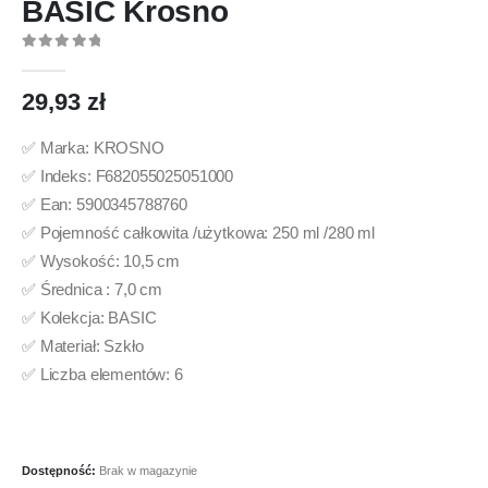
BASIC Krosno
0
out of 5
29,93
zł
✅ Marka: KROSNO
✅ Indeks: F682055025051000
✅ Ean: 5900345788760
✅ Pojemność całkowita /użytkowa: 250 ml /280 ml
✅ Wysokość: 10,5 cm
✅ Średnica : 7,0 cm
✅ Kolekcja: BASIC
✅ Materiał: Szkło
✅ Liczba elementów: 6
Dostępność:
Brak w magazynie