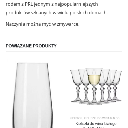
rodem z PRL jednym z najpopularniejszych
produktów szklanych w wielu polskich domach.
Naczynia można myć w zmywarce.
POWIĄZANE PRODUKTY
KIELISZKI
,
KIELISZKI DO WINA BIAŁEGO
,
KRI
Kieliszki do wina białego