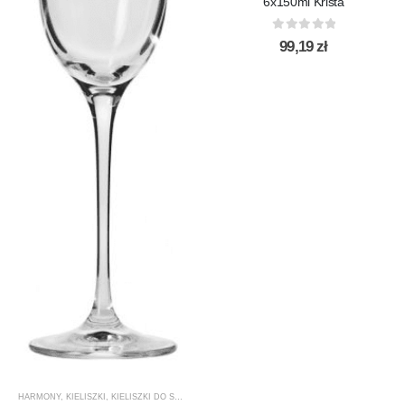
6x150ml Krista
0
out of 5
99,19
zł
HARMONY
,
KIELISZKI
,
KIELISZKI DO SZAMPANA
,
KROSNO GLASS
,
PRODUCENCI
,
PRODUKTY