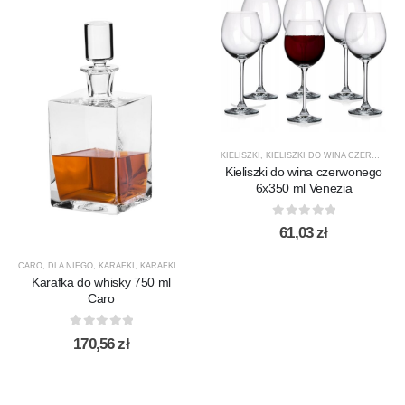
KIELISZKI
,
KIELISZKI DO WINA CZERWONEGO
Kieliszki do wina czerwonego
6x350 ml Venezia
0
out of 5
61,03
zł
CARO
,
DLA NIEGO
,
KARAFKI
,
KARAFKI DO WHISKY
,
KROSNO GLASS
,
PREZENTY
,
PRODUCEN
Karafka do whisky 750 ml
Caro
0
out of 5
170,56
zł