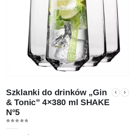
Szklanki do drinków „Gin
& Tonic” 4×380 ml SHAKE
N°5
0
out of 5