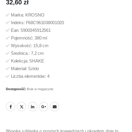
32,60
zł
✅ Marka: KROSNO
✅ Indeks: F68C961038001020
✅ Ean: 5900345912561
✅ Pojemność: 380 ml
✅ Wysokość: 15,8 cm
✅ Średnica : 7,2 cm
✅ Kolekcja: SHAKE
✅ Materiał: Szkło
✅ Liczba elementów: 4
Dostępność:
Brak w magazynie
Wysoka szklanka o prostych krawędziach i okrągłym dnie to