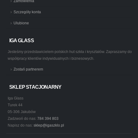
Zamówienia
Szczegóły konta
Ulubione
IGA GLASS
Jesteśmy przedstawicielem polskich hut szkła i kryształów. Zapraszamy do
współpracy klientów indywidualnych i biznesowych.
Zostań partnerem
SKLEP STACJONARNY
Iga Glass
Turek 44
05-306 Jakubów
Zadzwoń do nas:
784 394 803
Napisz do nas:
sklep@igaszklo.pl