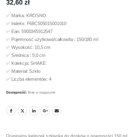
32,60
zł
✅ Marka: KROSNO
✅ Indeks: F68C505015001010
✅ Ean: 5900345912547
✅ Pojemność użytkowa/całkowita : 150/180 ml
✅ Wysokość: 10,5 cm
✅ Średnica : 9,0 cm
✅ Kolekcja: SHAKE
✅ Materiał: Szkło
✅ Liczba elementów: 4
Dostępność:
Brak w magazynie
Oryginalny kieliszek szklanka do drinków o pojemności 150 ml.