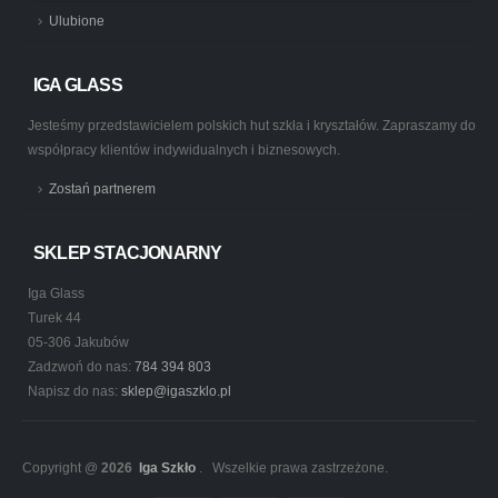
Ulubione
IGA GLASS
Jesteśmy przedstawicielem polskich hut szkła i kryształów. Zapraszamy do
współpracy klientów indywidualnych i biznesowych.
Zostań partnerem
SKLEP STACJONARNY
Iga Glass
Turek 44
05-306 Jakubów
Zadzwoń do nas:
784 394 803
Napisz do nas:
sklep@igaszklo.pl
Copyright @
2026
Iga Szkło
. Wszelkie prawa zastrzeżone.