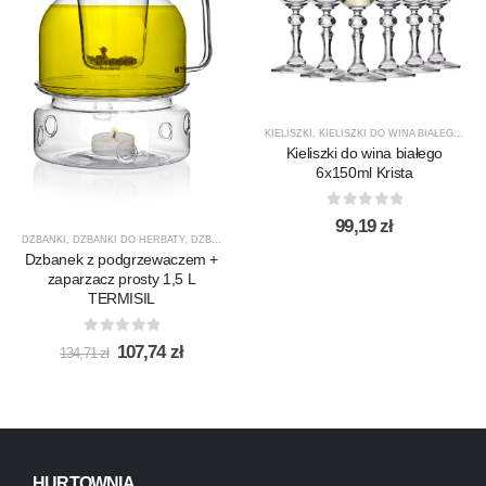
KIELISZKI
,
KIELISZKI DO WINA BIAŁEGO
,
KRI
Kieliszki do wina białego
6x150ml Krista
0
out of 5
99,19
zł
DZBANKI
,
DZBANKI DO HERBATY
,
DZBANKI DO KAWY
,
PRODUCENCI
,
PRODUKTY
,
PROMOCJ
Dzbanek z podgrzewaczem +
zaparzacz prosty 1,5 L
TERMISIL
0
out of 5
Pierwotna
Aktualna
107,74
zł
134,71
zł
cena
cena
wynosiła:
wynosi:
134,71 zł.
107,74 zł.
HURTOWNIA