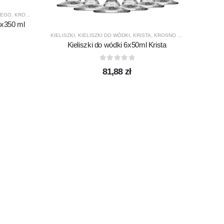
NEGO
,
KROSNO GLASS
,
PRODUCENCI
,
PRODUKTY
,
VENEZIA
6x350 ml
BOHEMI
Zes
KIELISZKI
,
KIELISZKI DO WÓDKI
,
KRISTA
,
KROSNO GLASS
,
PRODUCE
Kieliszki do wódki 6x50ml Krista
0
out of 5
81,88
zł