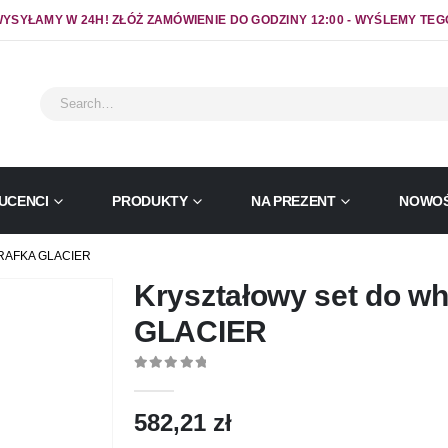
YSYŁAMY W 24H! ZŁÓŻ ZAMÓWIENIE DO GODZINY 12:00 - WYŚLEMY TEG
UCENCI
PRODUKTY
NA PREZENT
NOWOŚ
RAFKA GLACIER
Kryształowy set do wh
GLACIER
0
out of 5
582,21
zł