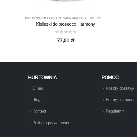
KIELISZKI
,
KIELISZKI DO WINA BIAŁEGO
,
KROSNO GLASS
,
PRODUCENCI
,
Kieliszki do prosecco Harmony
0
out of 5
77,01
zł
HURTOWNIA
POMOC
O nas
Koszty dostawy
Blog
Formy płatności
Kontakt
Regulamin
Polityka prywatności