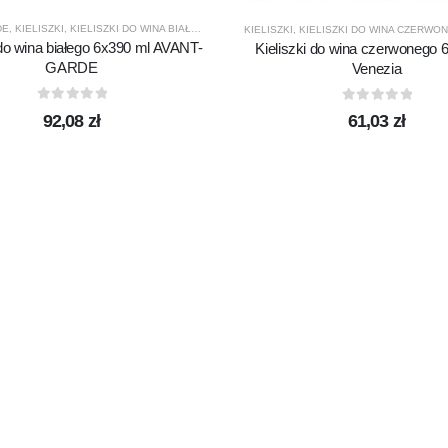
DE
,
KIELISZKI
,
KIELISZKI DO WINA BIAŁEGO
,
KROSNO GLASS
,
PRODUCENCI
,
PRODUKTY
KIELISZKI
,
KIELISZKI DO WINA CZERWO
 do wina białego 6x390 ml AVANT-
Kieliszki do wina czerwonego 
GARDE
Venezia
0
out of 5
0
out of 5
92,08
zł
61,03
zł