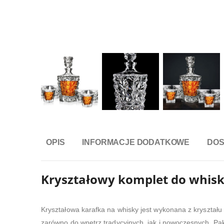
OPIS
INFORMACJE DODATKOWE
DO
Kryształowy komplet do whisk
Kryształowa karafka na whisky jest wykonana z kryształu
zarówno do wnętrz tradycyjnych, jak i nowoczesnych. Pak