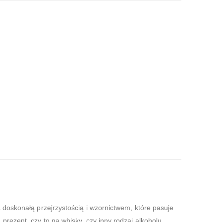
 doskonałą przejrzystością i wzornictwem, które pasuje
rezent, czy to na whisky, czy inny rodzaj alkoholu.