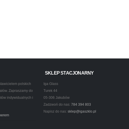
SKLEP STACJONARNY
tawicielem polskich
Iga Glass
ztałów. Zapraszamy do
Turek 44
ntów indywidualnych i
05-306 Jakubów
Zadzwoń do nas:
784 394 803
Napisz do nas:
sklep@igaszklo.pl
tnerem