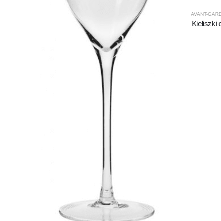
AVANT-GAR
Kieliszki