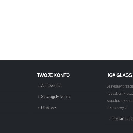
PRODUKTY
TWOJE KONTO
IGA GLASS
Zamówienia
Jesteśmy przeds
hut szkła i krys
Szczegóły konta
współpracy klie
biznesowych.
Ulubione
Zostań par