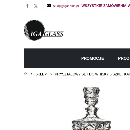
WSZYSTKIE ZAMÓWIENIA W
sklep@igaszklo.pl
PROMOCJE
PROD
SKLEP
KRYSZTAŁOWY SET DO WHISKY 6 SZKL.+KA