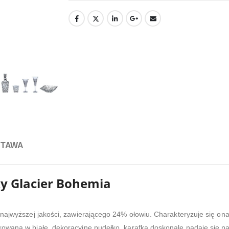
STAWA
y Glacier Bohemia
 najwyższej jakości, zawierającego 24% ołowiu. Charakteryzuje się ona
owana w białe, dekoracyjne pudełko, karafka doskonale nadaje się na p