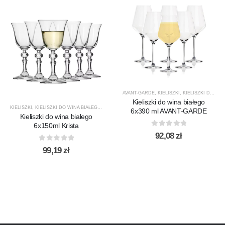
AVANT-GARDE
,
KIELISZKI
,
KIELISZKI DO WINA BIAŁEGO
Kieliszki do wina białego
KIELISZKI
,
KIELISZKI DO WINA BIAŁEGO
,
KRISTA
,
KROSNO GLASS
,
PRODUCENCI
,
PRODUKTY
6x390 ml AVANT-GARDE
Kieliszki do wina białego
6x150ml Krista
0
out of 5
92,08
zł
0
out of 5
99,19
zł