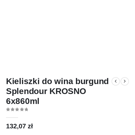
Kieliszki do wina burgund
Splendour KROSNO
6x860ml
0
out of 5
132,07
zł