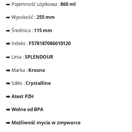
➡️ Pojemność użytkowa :
860 ml
➡️ Wysokość :
255 mm
➡️ Średnica :
115 mm
➡️
Indeks :
F578187086010120
➡️ Linia :
SPLENDOUR
➡️
Marka :
Krosno
➡️
Szkło :
Crystalline
➡️ Atest PZH
➡️ Wolne od BPA
➡️ Możliwość mycia w zmywarce