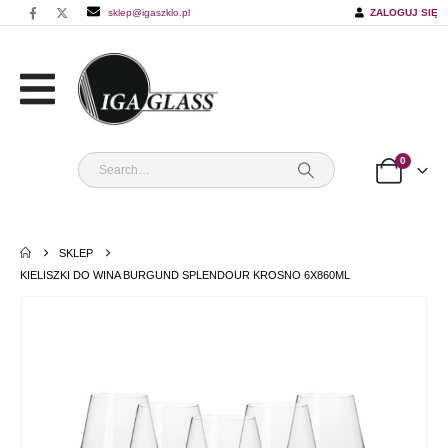
sklep@igaszklo.pl
ZALOGUJ SIĘ
0
SKLEP
KIELISZKI DO WINA BURGUND SPLENDOUR KROSNO 6X860ML