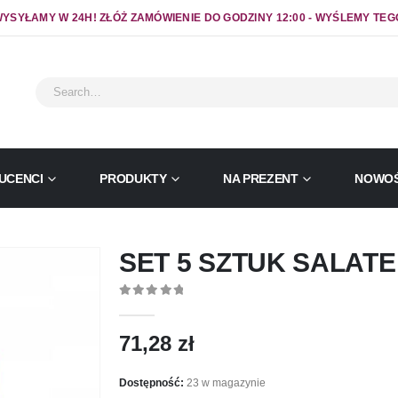
YSYŁAMY W 24H! ZŁÓŻ ZAMÓWIENIE DO GODZINY 12:00 - WYŚLEMY TEG
UCENCI
PRODUKTY
NA PREZENT
NOWOŚ
SET 5 SZTUK SALAT
0
out of 5
71,28
zł
Dostępność:
23 w magazynie