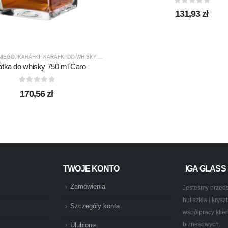
0
out of 5
131,93
zł
NIEGO
,
KARAFKI
,
KARAFKI DO WHISKY
,
KROSNO GLASS
,
PREZENTY
,
PRODUCENCI
,
PROD
DUKTY
,
PROMOCJE
,
TERMISIL
afka do whisky 750 ml Caro
0
out of 5
170,56
zł
TWOJE KONTO
IGA GLASS
Zamówienia
Jesteśmy przeds
hut szkła i krys
Szczegóły konta
współpracy klie
biznesowych.
Ulubione