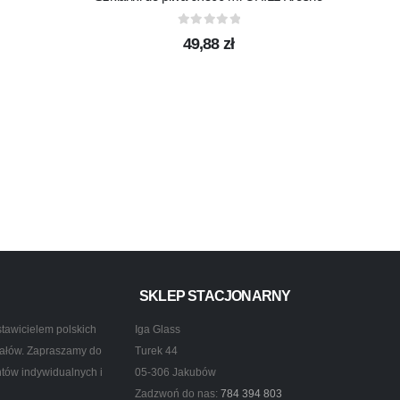
0
out of 5
49,88
zł
UKTY
SKLEP STACJONARNY
tawicielem polskich
Iga Glass
ztałów. Zapraszamy do
Turek 44
ntów indywidualnych i
05-306 Jakubów
Zadzwoń do nas:
784 394 803