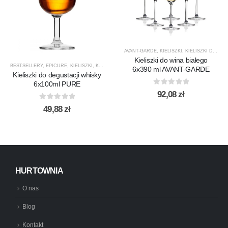
AVANT-GARDE
,
KIELISZKI
,
KIELISZKI DO WINA BIAŁEGO
Kieliszki do wina białego
BESTSELLERY
,
EPICURE
,
KIELISZKI
,
KIELISZKI DO WHISKY
,
KROSNO GLASS
,
PRODUCENCI
,
6x390 ml AVANT-GARDE
Kieliszki do degustacji whisky
6x100ml PURE
0
out of 5
92,08
zł
0
out of 5
49,88
zł
HURTOWNIA
O nas
Blog
Kontakt