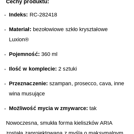
Cechy produktu:
Indeks:
RC-282418
Materiał:
bezołowiowe szkło kryształowe
Luxion®
Pojemność:
360 ml
Ilość w komplecie:
2 sztuki
Przeznaczenie:
szampan, prosecco, cava, inne
wina musujące
Możliwość mycia w zmywarce:
tak
Nowoczesna, smukła forma kieliszków ARIA
została zaprojektowana z myślą o maksymalnym