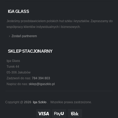
IGA GLASS
Jesteśmy przedstawicielem polskich hut szkła i kryształów. Zapraszamy do
współpracy klientów indywidualnych i biznesowych.
Zostań partnerem
SKLEP STACJONARNY
Iga Glass
Turek 44
05-306 Jakubów
Zadzwoń do nas:
784 394 803
Napisz do nas:
sklep@igaszklo.pl
Copyright @
2026
Iga Szkło
. Wszelkie prawa zastrzeżone.