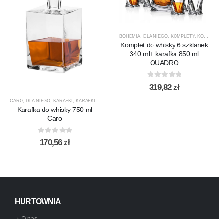
BOHEMIA
,
DLA NIEGO
,
KOMPLETY
,
KOMPLETY DO WHISKY
Komplet do whisky 6 szklanek
340 ml+ karafka 850 ml
QUADRO
0
out of 5
319,82
zł
CARO
,
DLA NIEGO
,
KARAFKI
,
KARAFKI DO WHISKY
,
KROSNO GLASS
,
PREZENTY
,
PRODUCEN
Karafka do whisky 750 ml
Caro
0
out of 5
170,56
zł
HURTOWNIA
O nas