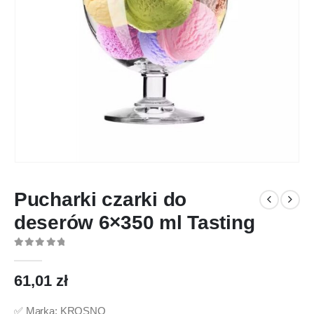
Pucharki czarki do
deserów 6×350 ml Tasting
0
out of 5
61,01
zł
✅ Marka: KROSNO