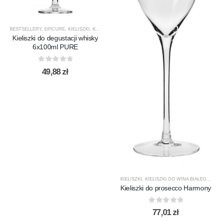
BESTSELLERY
,
EPICURE
,
KIELISZKI
,
KIELISZKI DO WHISKY
,
KROSNO GLASS
,
PRODUCENCI
,
Kieliszki do degustacji whisky
6x100ml PURE
0
out of 5
49,88
zł
KIELISZKI
,
KIELISZKI DO WINA BIAŁEGO
,
KR
Kieliszki do prosecco Harmony
0
out of 5
77,01
zł