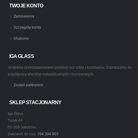
TWOJE KONTO
Zamówienia
Szczegóły konta
Ulubione
IGA GLASS
Jesteśmy przedstawicielem polskich hut szkła i kryształów. Zapraszamy do
współpracy klientów indywidualnych i biznesowych.
Zostań partnerem
SKLEP STACJONARNY
Iga Glass
Turek 44
05-306 Jakubów
Zadzwoń do nas:
784 394 803