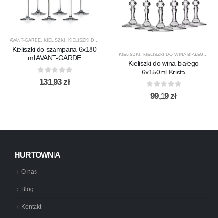
AVANT-GARDE
,
KIELISZKI
,
KIELISZKI DO SZAMPANA
,
KROSNO GLASS
,
PRODUCENCI
,
PRODUK
Kieliszki do szampana 6x180
KIELISZKI
,
KIELISZKI DO WINA BIAŁEGO
,
KRI
ml AVANT-GARDE
Kieliszki do wina białego
6x150ml Krista
0
out of 5
131,93
zł
0
out of 5
99,19
zł
HURTOWNIA
O nas
Blog
Kontakt