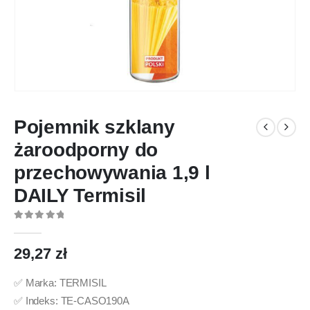
Pojemnik szklany
żaroodporny do
przechowywania 1,9 l
DAILY Termisil
0
out of 5
29,27
zł
✅ Marka: TERMISIL
✅ Indeks: TE-CASO190A