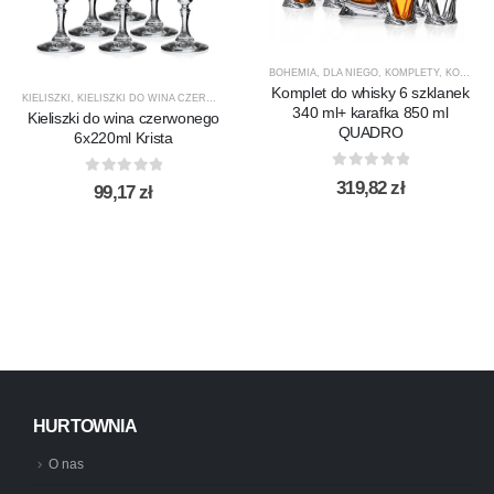
BOHEMIA
,
DLA NIEGO
,
KOMPLETY
,
KOMPLETY DO WHISKY
Komplet do whisky 6 szklanek
KIELISZKI
,
KIELISZKI DO WINA CZERWONEGO
,
KRISTA
,
KROSNO GLASS
,
PRODUCENCI
,
PRO
340 ml+ karafka 850 ml
Kieliszki do wina czerwonego
QUADRO
6x220ml Krista
0
out of 5
319,82
zł
0
out of 5
99,17
zł
HURTOWNIA
O nas