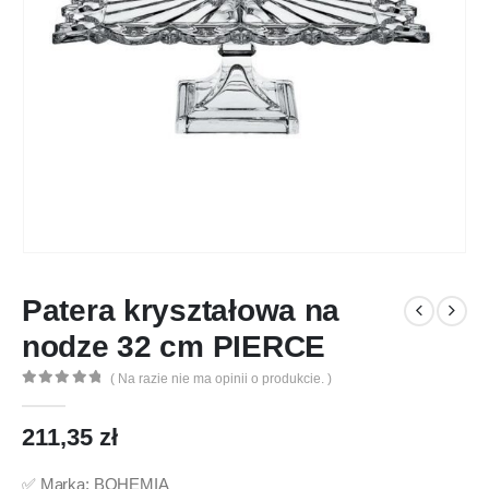
Patera kryształowa na
nodze 32 cm PIERCE
( Na razie nie ma opinii o produkcie. )
0
out of 5
211,35
zł
✅ Marka: BOHEMIA