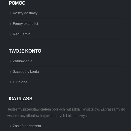
POMOC
Koszty dostawy
Formy płatności
Regulamin
TWOJE KONTO
Zamówienia
Szczegóły konta
Ulubione
IGA GLASS
Jesteśmy przedstawicielem polskich hut szkła i kryształów. Zapraszamy do
współpracy klientów indywidualnych i biznesowych.
Zostań partnerem