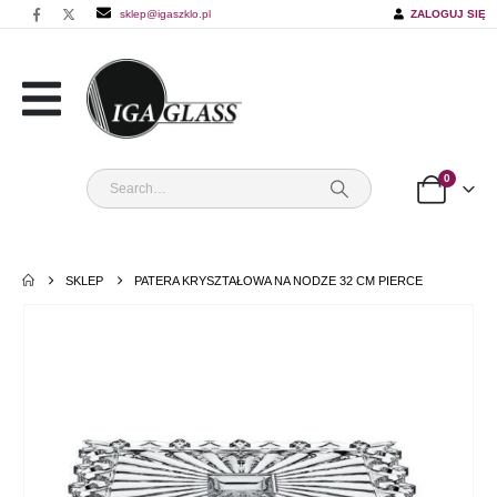
sklep@igaszklo.pl
ZALOGUJ SIĘ
0
SKLEP
PATERA KRYSZTAŁOWA NA NODZE 32 CM PIERCE