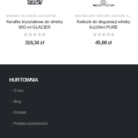
BOHEMIA
,
DLA NIEGO
,
GLACIER BB.
,
KARAFKI
,
KARAFKI DO WHISKY
BESTSELLERY
,
EPICURE
,
PREZENTY
,
KIELISZKI
,
PRODUCEN
,
KIELISZKI DO WHISKY
Karafka kryształowa do whisky
Kieliszki do degustacji whisky
900 ml GLACIER
6x100ml PURE
0
out of 5
0
out of 5
316,34
zł
45,69
zł
HURTOWNIA
O nas
Blog
Kontakt
Polityka prywatności