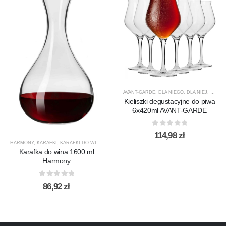
AVANT-GARDE
,
DLA NIEGO
,
DLA NIEJ
,
KIELIS
Kieliszki degustacyjne do piwa
6x420ml AVANT-GARDE
0
out of 5
114,98
zł
HARMONY
,
KARAFKI
,
KARAFKI DO WINA
,
KARAFKI DO WODY
,
KROSNO GLASS
,
PRODUCENCI
Karafka do wina 1600 ml
Harmony
0
out of 5
86,92
zł