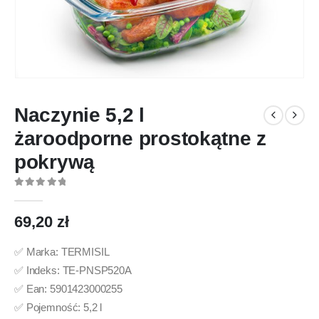
Naczynie 5,2 l
żaroodporne prostokątne z
pokrywą
0
out of 5
69,20
zł
✅ Marka: TERMISIL
✅ Indeks: TE-PNSP520A
✅ Ean: 5901423000255
✅ Pojemność: 5,2 l