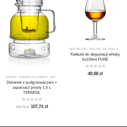
BESTSELLERY
,
EPICURE
,
KIELISZKI
,
KIELISZKI DO WHISKY
Kieliszki do degustacji whisky
6x100ml PURE
0
out of 5
49,88
zł
DZBANKI
,
DZBANKI DO HERBATY
,
DZBANKI DO KAWY
,
PRODUCENCI
,
PRODUKTY
,
PROMOCJ
Dzbanek z podgrzewaczem +
zaparzacz prosty 1,5 L
TERMISIL
0
out of 5
Pierwotna
Aktualna
107,74
zł
134,71
zł
cena
cena
wynosiła:
wynosi:
134,71 zł.
107,74 zł.