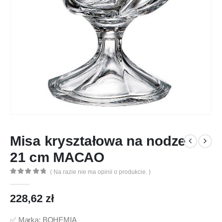
Misa kryształowa na nodze
21 cm MACAO
( Na razie nie ma opinii o produkcie. )
0
out of 5
228,62
zł
✅ Marka: BOHEMIA