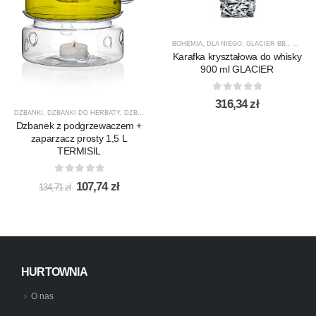
BOHEMIA
,
DLA NIEGO
,
GLACIER BB.
,
KARAF
Karafka kryształowa do whisky
900 ml GLACIER
0
out of 5
316,34
zł
DZBANKI
,
DZBANKI DO HERBATY
,
DZBANKI DO KAWY
,
PRODUCENCI
,
PRODUKTY
,
PROMOCJ
Dzbanek z podgrzewaczem +
zaparzacz prosty 1,5 L
TERMISIL
0
out of 5
Pierwotna
Aktualna
107,74
zł
134,71
zł
cena
cena
wynosiła:
wynosi:
134,71 zł.
107,74 zł.
HURTOWNIA
O nas