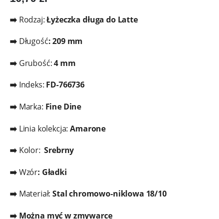
➡️
Rodzaj:
Łyżeczka długa do Latte
➡️
Długość
:
209 mm
➡️
Grubość:
4 mm
➡️
Indeks:
FD-766736
➡️
Marka:
Fine Dine
➡️
Linia kolekcja:
Amarone
➡️
Kolor:
Srebrny
➡️
Wzór
: Gładki
➡️
Materiał:
Stal chromowo-niklowa 18/10
➡️ Można myć w zmywarce