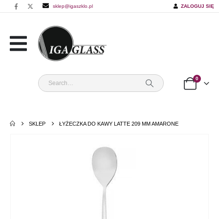
sklep@igaszklo.pl
ZALOGUJ SIĘ
0
SKLEP
ŁYŻECZKA DO KAWY LATTE 209 MM AMARONE