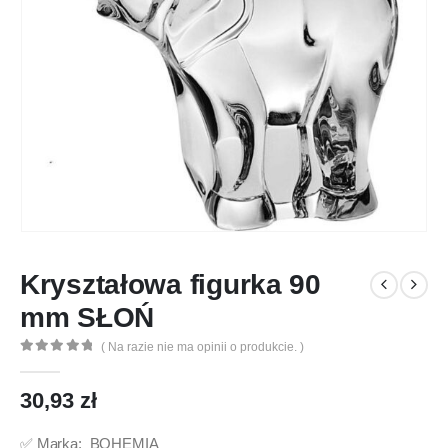
Kryształowa figurka 90
mm SŁOŃ
( Na razie nie ma opinii o produkcie. )
0
out of 5
30,93
zł
✅ Marka: BOHEMIA