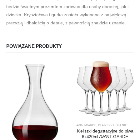
będzie świetnym prezentem zarówno dla osoby dorosłej, jak i
dziecka. Kryształowa figurka została wykonana z największą
precyzją i dbałością o detale, z pewnością znajdzie uznanie.
POWIĄZANE PRODUKTY
AVANT-GARDE
,
DLA NIEGO
,
DLA NIEJ
,
KIELIS
Kieliszki degustacyjne do piwa
6x420ml AVANT-GARDE