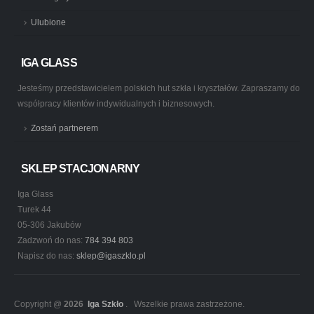
Ulubione
IGA GLASS
Jesteśmy przedstawicielem polskich hut szkła i kryształów. Zapraszamy do
współpracy klientów indywidualnych i biznesowych.
Zostań partnerem
SKLEP STACJONARNY
Iga Glass
Turek 44
05-306 Jakubów
Zadzwoń do nas:
784 394 803
Napisz do nas:
sklep@igaszklo.pl
Copyright @
2026
Iga Szkło
. Wszelkie prawa zastrzeżone.