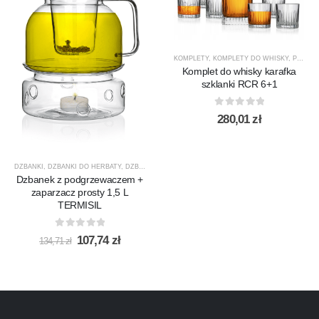
KOMPLETY
,
KOMPLETY DO WHISKY
,
PREZENTY
Komplet do whisky karafka
szklanki RCR 6+1
0
out of 5
280,01
zł
DZBANKI
,
DZBANKI DO HERBATY
,
DZBANKI DO KAWY
,
PRODUCENCI
,
PRODUKTY
,
PROMOCJ
Dzbanek z podgrzewaczem +
zaparzacz prosty 1,5 L
TERMISIL
0
out of 5
Pierwotna
Aktualna
107,74
zł
134,71
zł
cena
cena
wynosiła:
wynosi:
134,71 zł.
107,74 zł.