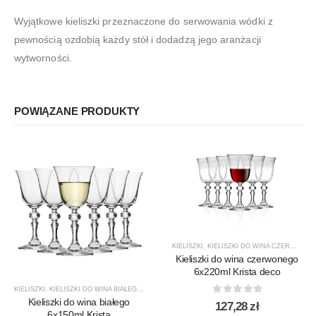
Wyjątkowe kieliszki przeznaczone do serwowania wódki z
pewnością ozdobią każdy stół i dodadzą jego aranżacji
wytworności.
POWIĄZANE PRODUKTY
KIELISZKI
,
KIELISZKI DO WINA CZERWONEGO
Kieliszki do wina czerwonego
6x220ml Krista deco
KIELISZKI
,
KIELISZKI DO WINA BIAŁEGO
,
KRISTA
,
KROSNO GLASS
,
PRODUCENCI
,
PRODUKTY
Kieliszki do wina białego
0
out of 5
127,28
zł
6x150ml Krista