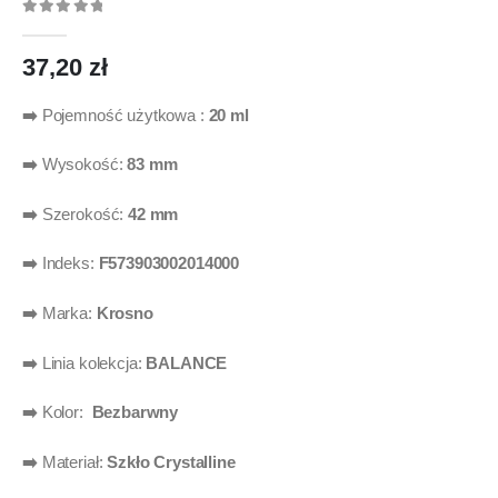
0
out of 5
37,20
zł
➡️
Pojemność użytkowa :
20 ml
➡️
Wysokość:
83 mm
➡️
Szerokość:
42 mm
➡️
Indeks:
F573903002014000
➡️
Marka:
Krosno
➡️
Linia kolekcja:
BALANCE
➡️
Kolor:
Bezbarwny
➡️
Materiał:
Szkło Crystalline