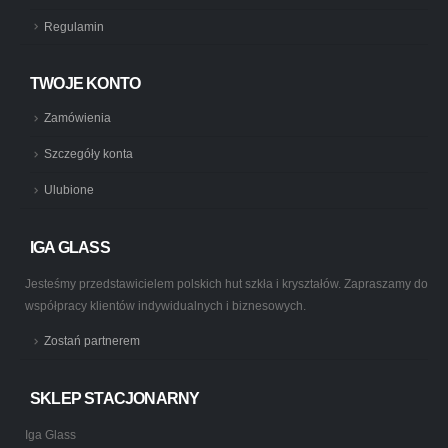
Regulamin
TWOJE KONTO
Zamówienia
Szczegóły konta
Ulubione
IGA GLASS
Jesteśmy przedstawicielem polskich hut szkła i kryształów. Zapraszamy do
współpracy klientów indywidualnych i biznesowych.
Zostań partnerem
SKLEP STACJONARNY
Iga Glass