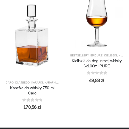
BESTSELLERY
,
EPICURE
,
KIELISZKI
,
KIELISZKI DO WHISKY
Kieliszki do degustacji whisky
6x100ml PURE
0
out of 5
49,88
zł
CARO
,
DLA NIEGO
,
KARAFKI
,
KARAFKI DO WHISKY
,
KROSNO GLASS
,
PREZENTY
,
PRODUCEN
Karafka do whisky 750 ml
Caro
0
out of 5
170,56
zł