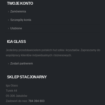
TWOJE KONTO
Zamówienia
Szczegóły konta
Ulubione
IGA GLASS
Jesteśmy przedstawicielem polskich hut szkła i kryształów. Zapraszamy do
współpracy klientów indywidualnych i biznesowych.
Zostań partnerem
SKLEP STACJONARNY
Iga Glass
Turek 44
05-306 Jakubów
Zadzwoń do nas:
784 394 803