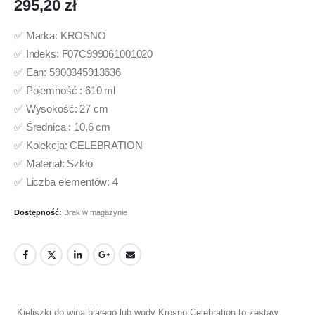
295,20
zł
✅ Marka: KROSNO
✅ Indeks: F07C999061001020
✅ Ean: 5900345913636
✅ Pojemność : 610 ml
✅ Wysokość: 27 cm
✅ Średnica : 10,6 cm
✅ Kolekcja: CELEBRATION
✅ Materiał: Szkło
✅ Liczba elementów: 4
Dostępność:
Brak w magazynie
Kieliszki do wina białego lub wody Krosno Celebration to zestaw