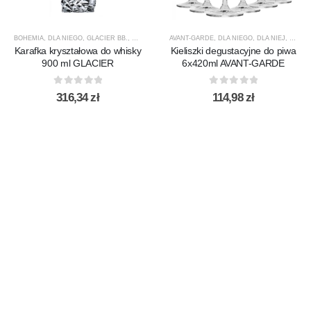
BOHEMIA
,
DLA NIEGO
,
GLACIER BB.
,
KARAFKI
,
KARAFKI DO WHISKY
AVANT-GARDE
,
DLA NIEGO
,
PREZENTY
,
DLA NIEJ
,
PRODUCEN
,
KIELIS
Karafka kryształowa do whisky
Kieliszki degustacyjne do piwa
900 ml GLACIER
6x420ml AVANT-GARDE
0
out of 5
0
out of 5
316,34
zł
114,98
zł