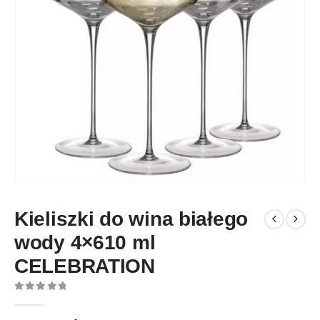
Kieliszki do wina białego
wody 4×610 ml
CELEBRATION
0
out of 5